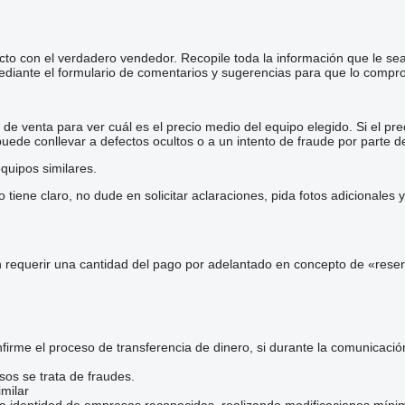
cto con el verdadero vendedor. Recopile toda la información que le se
diante el formulario de comentarios y sugerencias para que lo comp
e venta para ver cuál es el precio medio del equipo elegido. Si el pre
 puede conllevar a defectos ocultos o a un intento de fraude por parte d
quipos similares.
iene claro, no dude en solicitar aclaraciones, pida fotos adicionales
 requerir una cantidad del pago por adelantado en concepto de «reser
irme el proceso de transferencia de dinero, si durante la comunicaci
sos se trata de fraudes.
milar
la identidad de empresas reconocidas, realizando modificaciones mínim