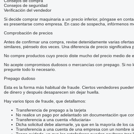
Consejos de compra
Consejos de seguridad
Verificación del vendedor
Si decide comprar maquinaria a un precio inferior, póngase en conta
es presentarse como empresa. En caso de sospecha, infórmenos me
Comprobación de precios
Antes de confirmar una compra, revise detenidamente varias ofertas d
similares, piénselo dos veces. Una diferencia de precio significativa
No compre productos cuyo precio diste mucho del precio medio de e
No acepte compromisos dudosos o mercancías con prepago. Si no lo t
pregunte todo lo necesario.
Prepago dudoso
Esta es la forma más habitual de fraude. Ciertos vendedores pueden
de dinero y después desaparecen sin dejar huella.
Hay varios tipos de fraude, que detallamos:
Transferencia de prepago a la tarjeta
No realice un pago por adelantado sin documentación que conf
Transferencia a una cuenta «fiduciaria»
Dicha solicitud debe alarmarle, ya que en la mayoría de los ca
Transferencia a una cuenta de una empresa con un nombre si
Tenga cuidado, ya que los estafadores pueden ocultarse tras 