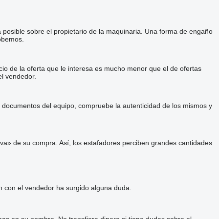
a posible sobre el propietario de la maquinaria. Una forma de engaño
robemos.
cio de la oferta que le interesa es mucho menor que el de ofertas
el vendedor.
 y documentos del equipo, compruebe la autenticidad de los mismos y
va» de su compra. Así, los estafadores perciben grandes cantidades
ón con el vendedor ha surgido alguna duda.
as en su nombre. No transfiera dinero si tiene dudas sobre el