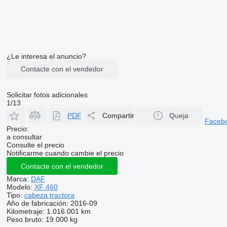
¿Le interesa el anuncio?
Contacte con el vendedor
Solicitar fotos adicionales
1/13
PDF
Compartir
Queja
Faceb
Precio:
a consultar
Consulte el precio
Notificarme cuando cambie el precio
Contacte con el vendedor
Marca:
DAF
Modelo:
XF 460
Tipo:
cabeza tractora
Año de fabricación:
2016-09
Kilometraje:
1.016.001 km
Peso bruto:
19.000 kg