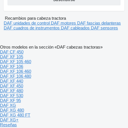
Recambios para cabeza tractora
DAF unidades de control
DAF motores
DAF fascias delanteras
DAF cuadros de instrumentos
DAF cableados
DAF sensores
Otros modelos en la sección «DAF cabezas tractoras»
DAF CF 450
DAF XF 105
DAF XF 105 460
DAF XF 106
DAF XF 106 460
DAF XF 106 480
DAF XF 440
DAF XF 450
DAF XF 480
DAF XF 530
DAF XF 95
DAF XG
DAF XG 480
DAF XG 480 FT
DAF XG+
Reseñas