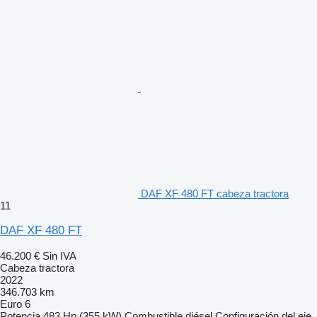
DAF XF 480 FT cabeza tractora
11
DAF XF 480 FT
46.200 €
Sin IVA
Cabeza tractora
2022
346.703 km
Euro 6
Potencia
483 Hp (355 kW)
Combustible
diésel
Configuración del eje