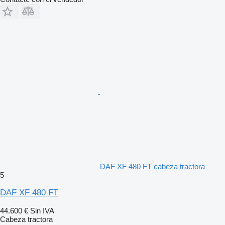
Posición depósito combustible: Depósitos de combustible
izquierdo y derecho
Caja de la batería y soporte de rueda de repuesto: Baterías
voladizo tras., sin soporte rueda rep.
Placa de fijación de la quinta rueda: Placa de fijación estándar
Color deflector sobrecabina: Color deflector sobrecabina:
Brilliant White
Control de caja de cambios automatizada: Caja cambios
automatiz. con ctrl manual: ver. Full
Relación del eje trasero: Relación del eje trasero 2,21
DAF XF 480 FT cabeza tractora
5
DAF XF 480 FT
44.600 €
Sin IVA
Cabeza tractora