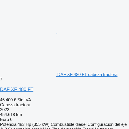
Aplicación: Transporte general
Ciclo de carga: Carga/descarga en una operación
Neumático trasero del remolque/semirremolque: 1er (semi)
remolque, 385/65R22.5 en eje trasero
Color de los faldones laterales: Color de los faldones laterales:
Brilliant White
Ejes traseros 2º (semi) remolque: 2o (semi) remolque, sin ejes
tras.
Faro de trabajo trasero: Lámpara de trabajo LED
Equipo auxiliar de la cabina: Ad aire, manilla y cub retrov negras
Posición y contenido del depósito de AdBlue®: Dep. AdBlue® de
90 l, guardabarros izquierdo
Colchón litera inferior: Litera inferior con colchón de espuma.
Número ejes delanteros 2.º remolque/semirremolque: 2o (semi)
remolque, sin ejes del.
DAF XF 480 FT cabeza tractora
Número ejes traseros 2.º remolque/semirremolque: 2o (semi)
7
remolque, sin ejes tras.
Posición del tubo de escape: Tubo de escape horizontal, bajo
DAF XF 480 FT
Neumático trasero del 2.º remolque/semirremolque: 2o (semi)
remolque, sin neumáticos tras.
46.400 €
Sin IVA
Ejes traseros del remolque/semirremolque: 1er (semi)
Cabeza tractora
remolque, 9 toneladas, ejes tras.
2022
Masa máx. conjunto (MMC) conf. a cadena cinemática: MMC
454.618 km
máx. relac. con l. cinem.: 50.000 kg, clase 3
Euro 6
Decoración interior de cabina: Decoración interior cabina negro
Potencia
483 Hp (355 kW)
Combustible
diésel
Configuración del eje
Delta