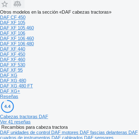
Otros modelos en la sección «DAF cabezas tractoras»
DAF CF 450
DAF XF 105
DAF XF 105 460
DAF XF 106
DAF XF 106 460
DAF XF 106 480
DAF XF 440
DAF XF 450
DAF XF 460
DAF XF 530
DAF XF 95
DAF XG
DAF XG 480
DAF XG 480 FT
DAF XG+
Reseñas
4.4
Cabezas tractoras DAF
Ver 41 reseñas
Recambios para cabeza tractora
DAF unidades de control
DAF motores
DAF fascias delanteras
DAF
cuadros de instrumentos
DAF cableados
DAF sensores