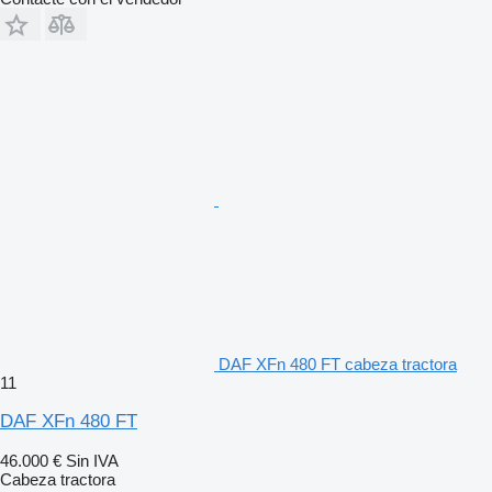
Control de caja de cambios automatizada: Caja cambios
automatiz. con ctrl manual: ver. Full
Relación del eje trasero: Relación del eje trasero 2,21
DAF XFn 480 FT cabeza tractora
11
DAF XFn 480 FT
46.000 €
Sin IVA
Cabeza tractora