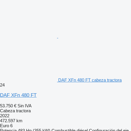
DAF XFn 480 FT cabeza tractora
24
DAF XFn 480 FT
53.750 €
Sin IVA
Cabeza tractora
2022
472.597 km
Euro 6
Potencia
483 Hp (355 kW)
Combustible
diésel
Configuración del eje