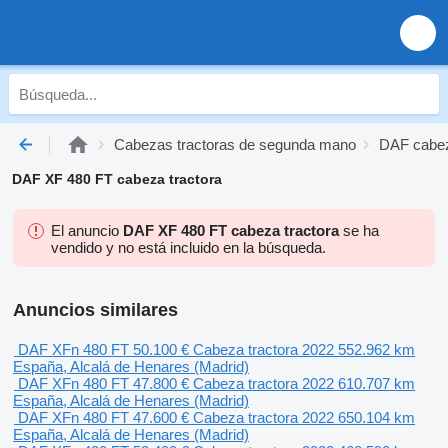
Cabezas tractoras de segunda mano
DAF cabez
DAF XF 480 FT cabeza tractora
El anuncio
DAF XF 480 FT cabeza tractora
se ha
vendido y no está incluido en la búsqueda.
Anuncios similares
DAF XFn 480 FT
50.100 €
Cabeza tractora
2022
552.962 km
España, Alcalá de Henares (Madrid)
DAF XFn 480 FT
47.800 €
Cabeza tractora
2022
610.707 km
España, Alcalá de Henares (Madrid)
DAF XFn 480 FT
47.600 €
Cabeza tractora
2022
650.104 km
España, Alcalá de Henares (Madrid)