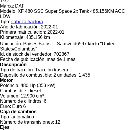
1/32
Marca:
DAF
Modelo:
XF 480 SSC Super Space 2x Tank 485.156KM ACC
LDW
Tipo:
cabeza tractora
Año de fabricación:
2022-01
Primera matriculación:
2022-01
Kilometraje:
485.156 km
Ubicación:
Países Bajos
Saasveld
6597 km to "United
States/Columbus"
Id. de stock del vendedor:
702367
Fecha de publicación:
más de 1 mes
Descripción
Tipo de tracción:
Tracción trasera
Depósito de combustible:
2 unidades, 1.435 l
Motor
Potencia:
480 Hp (353 kW)
Combustible:
diésel
Volumen:
12.900 cm³
Número de cilindros:
6
Euro:
Euro 6
Caja de cambios
Tipo:
automático
Número de transmisiones:
12
Ejes