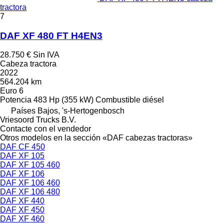
tractora
7
DAF XF 480 FT H4EN3
28.750 €
Sin IVA
Cabeza tractora
2022
564.204 km
Euro 6
Potencia
483 Hp (355 kW)
Combustible
diésel
Países Bajos, 's-Hertogenbosch
Vriesoord Trucks B.V.
Contacte con el vendedor
Otros modelos en la sección «DAF cabezas tractoras»
DAF CF 450
DAF XF 105
DAF XF 105 460
DAF XF 106
DAF XF 106 460
DAF XF 106 480
DAF XF 440
DAF XF 450
DAF XF 460