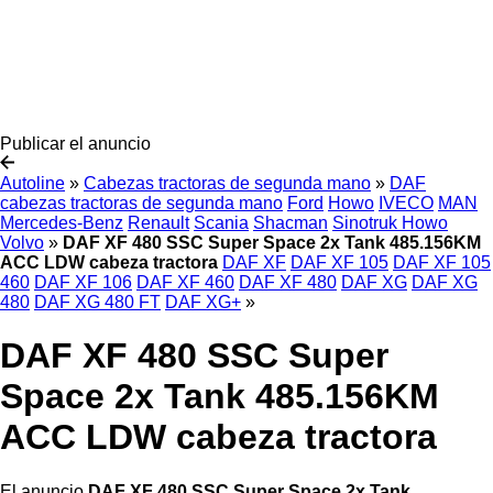
Publicar el anuncio
Autoline
»
Cabezas tractoras de segunda mano
»
DAF
cabezas tractoras de segunda mano
Ford
Howo
IVECO
MAN
Mercedes-Benz
Renault
Scania
Shacman
Sinotruk Howo
Volvo
»
DAF XF 480 SSC Super Space 2x Tank 485.156KM
ACC LDW cabeza tractora
DAF XF
DAF XF 105
DAF XF 105
460
DAF XF 106
DAF XF 460
DAF XF 480
DAF XG
DAF XG
480
DAF XG 480 FT
DAF XG+
»
DAF XF 480 SSC Super
Space 2x Tank 485.156KM
ACC LDW cabeza tractora
El anuncio
DAF XF 480 SSC Super Space 2x Tank