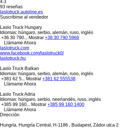
4.3
93 reseñas
laslotruck.autoline.es
Suscribirse al vendedor
Laslo Truck Hungary
Idiomas:
húngaro, serbio, alemán, ruso, inglés
+36 30 790...
Mostrar
+36 30 790 5966
Llámame Ahora
laslotruck.com
www.facebook.com/laslotruck0/
laslotruck.hu
Laslo Truck Balkan
Idiomas:
húngaro, serbio, alemán, ruso, inglés
+381 62 5...
Mostrar
+381 62 555538
Llámame Ahora
Laslo Truck Adria
Idiomas:
húngaro, serbio, neerlandés, ruso, inglés
+385 99 160...
Mostrar
+385 99 160 1400
Llámame Ahora
Dirección
Hungría, Hungría Central, H-1186 , Budapest, Zádor utca 2