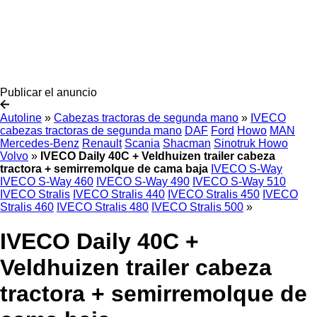
Publicar el anuncio
Autoline
»
Cabezas tractoras de segunda mano
»
IVECO
cabezas tractoras de segunda mano
DAF
Ford
Howo
MAN
Mercedes-Benz
Renault
Scania
Shacman
Sinotruk Howo
Volvo
»
IVECO Daily 40C + Veldhuizen trailer cabeza
tractora + semirremolque de cama baja
IVECO S-Way
IVECO S-Way 460
IVECO S-Way 490
IVECO S-Way 510
IVECO Stralis
IVECO Stralis 440
IVECO Stralis 450
IVECO
Stralis 460
IVECO Stralis 480
IVECO Stralis 500
»
IVECO Daily 40C +
Veldhuizen trailer cabeza
tractora + semirremolque de