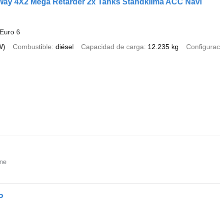
ay 4X2 Mega Retarder 2x Tanks Standklima ACC Navi
Euro 6
W)
Combustible
diésel
Capacidad de carga
12.235 kg
Configurac
ine
P