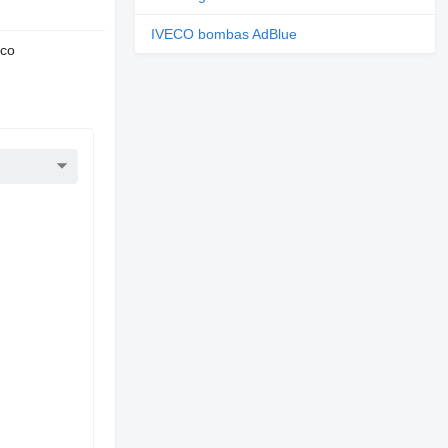
IVECO bombas AdBlue
nco