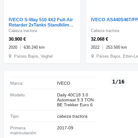
IVECO S-Way 510 4X2 Full-Air
IVECO AS440S46T/F
Retarder 2xTanks Standklima
ACC Navi
Cabeza tractora
Cabeza tractora
30.900 €
32.068 €
2020
630.240 km
2022
253.500 km
Países Bajos, Veghel
Países Bajos, Etten-Le
1/16
Marca:
IVECO
Modelo:
Daily 40C18 3.0
Automaat 9.3 TON
BE Trekker Euro 6
Tipo:
cabeza tractora
Primera
2017-09
matriculación: