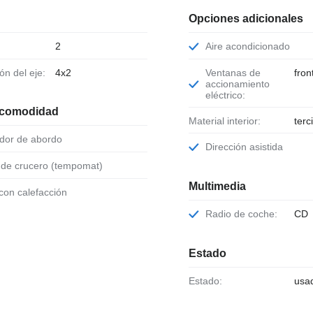
Opciones adicionales
2
Aire acondicionado
ión del eje:
4x2
Ventanas de
fron
accionamiento
eléctrico:
 comodidad
Material interior:
terc
ador de abordo
Dirección asistida
l de crucero (tempomat)
Multimedia
 con calefacción
Radio de coche:
CD
Estado
Estado:
usa