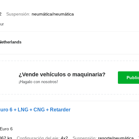
2
Suspensión
neumática/neumática
ur
etherlands
¿Vende vehículos o maquinaria?
Publi
¡Hagalo con nosotros!
ro 6 + LNG + CNG + Retarder
Euro 6
062 kg
Configuración del eje
4x2
Suspensión
resorte/neumática