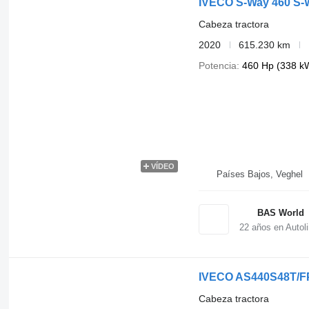
IVECO S-Way 460 S-W
Cabeza tractora
2020
615.230 km
Potencia
460 Hp (338 k
VÍDEO
Países Bajos, Veghel
BAS World
22
años en Autol
IVECO AS440S48T/F
Cabeza tractora