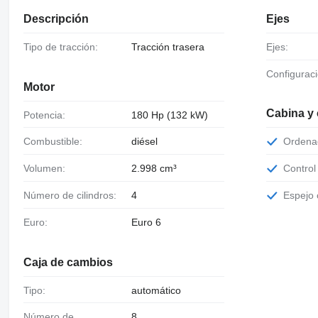
Descripción
Ejes
Tipo de tracción:
Tracción trasera
Ejes:
Configurac
Motor
Cabina y
Potencia:
180 Hp (132 kW)
Combustible:
diésel
Orden
Volumen:
2.998 cm³
Contro
Número de cilindros:
4
Espejo
Euro:
Euro 6
Caja de cambios
Tipo:
automático
Número de
8