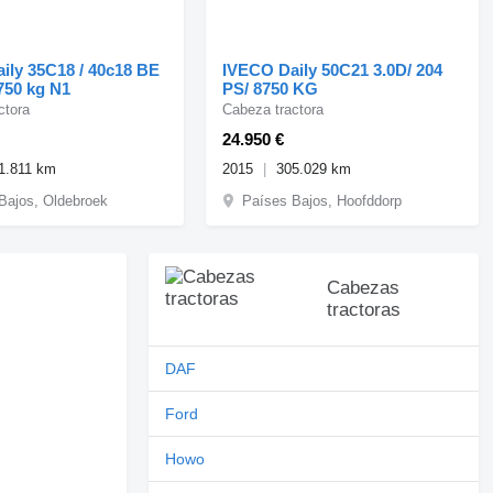
ily 35C18 / 40c18 BE
IVECO Daily 50C21 3.0D/ 204
750 kg N1
PS/ 8750 KG
ctora
Cabeza tractora
24.950 €
1.811 km
2015
305.029 km
Bajos, Oldebroek
Países Bajos, Hoofddorp
Cabezas
tractoras
DAF
Ford
Howo