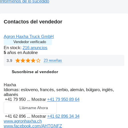
Infórmenos de lo sucedido
Contactos del vendedor
Agron Haxha Truck GmbH
Vendedor verificado
En stock:
216 anuncios
5
años en Autoline
3.9
23 reseñas
Suscribirse al vendedor
Haxha
Idiomas:
esloveno, francés, serbio, alemán, búlgaro, inglés,
albanés
+41 79 950 ...
Mostrar
+41 79 950 89 64
Llámame Ahora
+41 62 896 ...
Mostrar
+41 62 896 34 34
www.agronhaxha.ch
www.facebook.com/AHTGNFZ