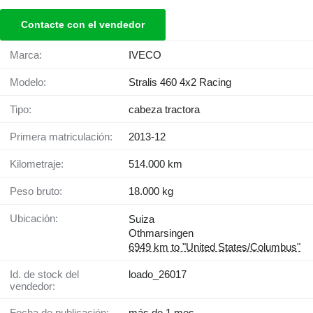
Contacte con el vendedor
Marca:
IVECO
Modelo:
Stralis 460 4x2 Racing
Tipo:
cabeza tractora
Primera matriculación:
2013-12
Kilometraje:
514.000 km
Peso bruto:
18.000 kg
Ubicación:
Suiza
Othmarsingen
6949 km to "United States/Columbus"
Id. de stock del
loado_26017
vendedor:
Fecha de publicación:
más de 1 mes