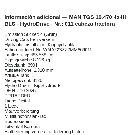
Información adicional — MAN TGS 18.470 4x4H
BLS - HydroDrive - Nr.: 011 cabeza tractora
Emission Sticker: 4 (Grün)
Driving Cab: Fernverkehr
Hydraulic Installation: Kipphydraulik
Fahrzeug-Ident-Nr: WMA22SZZ2MM866011
Laufleistung: 485.568 km
Eigengewicht: 8.126 kg
Dieseltank: 390 l
Aufsattelhöhe: 1.310 mm
AdBlue Tank: 1
Nettogewicht: 8126
Hydro-Drive -- Kipphydraulik
DE HU 10.2026
PRITARDER
Tacho Digital
1 Liege
Mautvorbereitung
Multifunktionslenkrad
Spurassistent
Totwinkel-Kamera
Blattfederung vorne / Luftfederung hinten