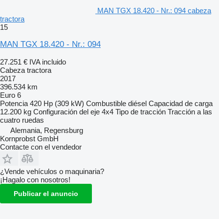
MAN TGX 18.420 - Nr.: 094 cabeza
tractora
15
MAN TGX 18.420 - Nr.: 094
27.251 €
IVA incluido
Cabeza tractora
2017
396.534 km
Euro 6
Potencia
420 Hp (309 kW)
Combustible
diésel
Capacidad de carga
12.200 kg
Configuración del eje
4x4
Tipo de tracción
Tracción a las
cuatro ruedas
Alemania, Regensburg
Kornprobst GmbH
Contacte con el vendedor
¿Vende vehículos o maquinaria?
¡Hagalo con nosotros!
Publicar el anuncio