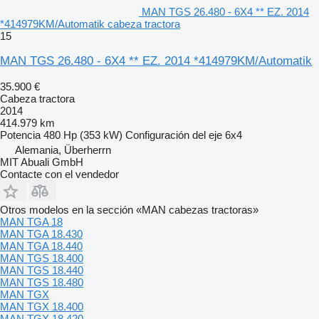
MAN TGS 26.480 - 6X4 ** EZ. 2014
*414979KM/Automatik cabeza tractora
15
MAN TGS 26.480 - 6X4 ** EZ. 2014 *414979KM/Automatik
35.900 €
Cabeza tractora
2014
414.979 km
Potencia
480 Hp (353 kW)
Configuración del eje
6x4
Alemania, Überherrn
MIT Abuali GmbH
Contacte con el vendedor
Otros modelos en la sección «MAN cabezas tractoras»
MAN TGA 18
MAN TGA 18.430
MAN TGA 18.440
MAN TGS 18.400
MAN TGS 18.440
MAN TGS 18.480
MAN TGX
MAN TGX 18.400
MAN TGX 18.420