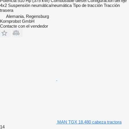
Potencia
510 Hp (375 kW)
Combustible
diésel
Configuración del eje
4x2
Suspensión
neumática/neumática
Tipo de tracción
Tracción
trasera
Alemania, Regensburg
Kornprobst GmbH
Contacte con el vendedor
MAN TGX 18.480 cabeza tractora
14