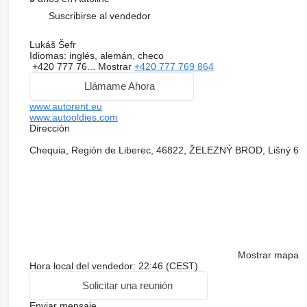
Suscribirse al vendedor
Lukáš Šefr
Idiomas:
inglés, alemán, checo
+420 777 76...
Mostrar
+420 777 769 864
Llámame Ahora
www.autorent.eu
www.autooldies.com
Dirección
Chequia, Región de Liberec, 46822, ŽELEZNÝ BROD, Lišný 6
Mostrar mapa
Hora local del vendedor: 22:46 (CEST)
Solicitar una reunión
Enviar mensaje