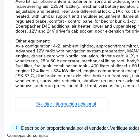
Aero kit, car phone antenna, exterior mirrors and wide-angle mir
maneuvering aid, 225 Ah battery, mechanical battery isolator, c
adjustable and heated, rear axle differential lock, ETA circuit b
heated, with lumbar support and shoulder adjustment, flame st
regulated brake, comfort - control panel for bed or bunk, 1-cy
Eberspächer D4S additional air heater, lower and upper sleepi
doors, 12V and 24V driver's cab socket, door extension for driver
Other equipment:
Axle configuration: 4x2, ambient lighting, approach/front mirro
Advanced 12V radio with navigation system preparation, MAN
engine, driver's cab: with Nordic insulation, driver's cab: XLX, su
windscreen, 28 V 80 A generator, mechanical lifting roof, body/s
fuel filter, fuel tank: combination tank - 400 liters of diesel + 60
engine 12.4 liters - 324 kW diesel, engine compartment encapsu
JSK 37 C, disc brake on rear axle, disc brake on front axle, tint
windscreen, spray mist reduction, stabilizer on one rear axle, s
windows, underrun protection at the front, viscous fan, central l
Solicitar información adicional
Descripción proporcionada por el vendedor. Verifique todos
Consejos de compra