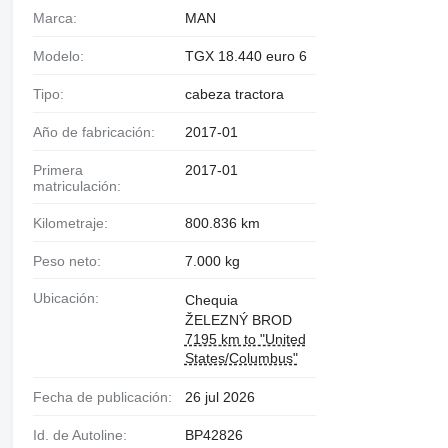
Marca:
MAN
Modelo:
TGX 18.440 euro 6
Tipo:
cabeza tractora
Año de fabricación:
2017-01
Primera
2017-01
matriculación:
Kilometraje:
800.836 km
Peso neto:
7.000 kg
Ubicación:
Chequia
ŽELEZNÝ BROD
7195 km to "United
States/Columbus"
Fecha de publicación:
26 jul 2026
Id. de Autoline:
BP42826