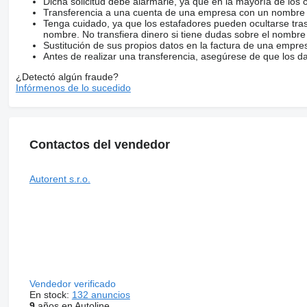
Dicha solicitud debe alarmarle, ya que en la mayoría de los 
Transferencia a una cuenta de una empresa con un nombre 
Tenga cuidado, ya que los estafadores pueden ocultarse tra
nombre. No transfiera dinero si tiene dudas sobre el nombre
Sustitución de sus propios datos en la factura de una empre
Antes de realizar una transferencia, asegúrese de que los d
¿Detectó algún fraude?
Infórmenos de lo sucedido
Contactos del vendedor
Autorent s.r.o.
Vendedor verificado
En stock:
132 anuncios
9
años en Autoline