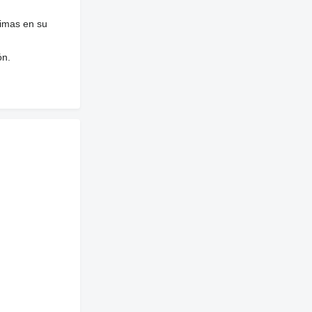
nimas en su
ón.