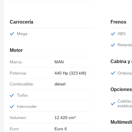
Carrocería
Frenos
Mega
ABS
Retard
Motor
Cabina y
Marca:
MAN
Potencia:
440 Hp (323 kW)
Orden
Combustible:
diésel
Opciones
Turbo
Calefacción
estática
Intercooler
Volumen:
12.420 cm³
Multimed
Euro:
Euro 6