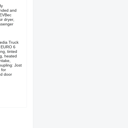
ly
pended and
- EVBec
r dryer,
assenger
Media Truck
, EURO 6
ing, tinted
ng, heated
intake,
upling: Jost
 for
ed door