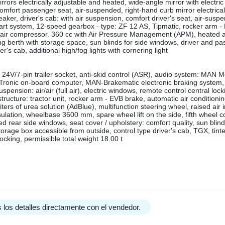
rors electrically adjustable and heated, wide-angle mirror with electric
omfort passenger seat, air-suspended, right-hand curb mirror electrical
reaker, driver's cab: with air suspension, comfort driver's seat, air-sus
art system, 12-speed gearbox - type: ZF 12 AS, Tipmatic, rocker arm 
l. air compressor. 360 cc with Air Pressure Management (APM), heated ai
ng berth with storage space, sun blinds for side windows, driver and p
's cab, additional high/fog lights with cornering light
r, 24V/7-pin trailer socket, anti-skid control (ASR), audio system: MAN 
-Tronic on-board computer, MAN-Brakematic electronic braking system
spension: air/air (full air), electric windows, remote control central lock
tructure: tractor unit, rocker arm - EVB brake, automatic air conditioni
 liters of urea solution (AdBlue), multifunction steering wheel, raised air 
lation, wheelbase 3600 mm, spare wheel lift on the side, fifth wheel co
ed rear side windows, seat cover / upholstery: comfort quality, sun blind
torage box accessible from outside, control type driver's cab, TGX, tint
ocking, permissible total weight 18.00 t
 los detalles directamente con el vendedor.