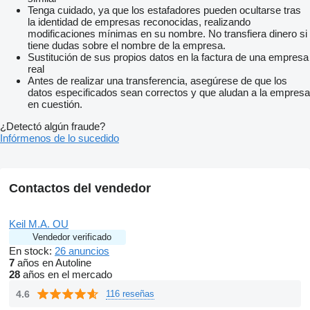
Hinterachse Hypoid HY-1350
Tenga cuidado, ya que los estafadores pueden ocultarse tras
HY AchsÃŒbersetzung i 2,53
la identidad de empresas reconocidas, realizando
Luftpresser 1 Zylinder mit Air Pressure Management (APM)
modificaciones mínimas en su nombre. No transfiera dinero si
Geregelte Kipphebelbremse (EVBec) 3stufig
tiene dudas sobre el nombre de la empresa.
Flammstartanlage
Sustitución de sus propios datos en la factura de una empresa
DruckluftbehÃ€lter Stahl
real
ADR Verkabelung Tankwagen
Antes de realizar una transferencia, asegúrese de que los
ADR Typ AT
datos especificados sean correctos y que aludan a la empresa
ADR Typ OX
en cuestión.
24V Steckdose fÃŒr AnhÃ€nger (15-polig)
AnhÃ€ngersteckdose fÃŒr ABS hinter Fahrerhaus
¿Detectó algún fraude?
Antenne fÃŒr Telematik-Bord-Modul und CB-Funk
Infórmenos de lo sucedido
Vorbereitung fÃŒr Funkanlage
ETA-Sicherungsautomaten
Lufttrockner beheizt
Other dimensions and weights
Contactos del vendedor
GVW: 18.000 kg
Fuel tank: 580l
Keil M.A. OU
Fuel tank 2: 580l
Vendedor verificado
AdBlue tank: 80l
En stock:
26 anuncios
Wheel base: 3.600 mm
7
años en Autoline
28
años en el mercado
4.6
116 reseñas