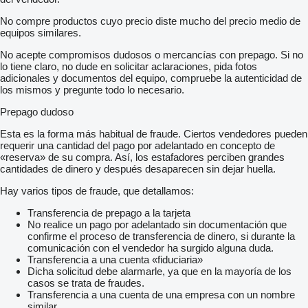
Digital tachograph
No compre productos cuyo precio diste mucho del precio medio de
Multifunctional steering wheel
equipos similares.
Board computer
Cooling box
No acepte compromisos dudosos o mercancías con prepago. Si no
Aluminum inlays: gebÃŒrstet
lo tiene claro, no dude en solicitar aclaraciones, pida fotos
Carpet floor covering: auf Motortunnel
adicionales y documentos del equipo, compruebe la autenticidad de
Comfort
los mismos y pregunte todo lo necesario.
Air conditioning
Prepago dudoso
Additional heating: EBERSPAECHER D4S
Comfortable driver seat
Esta es la forma más habitual de fraude. Ciertos vendedores pueden
Air-suspended driver seat
requerir una cantidad del pago por adelantado en concepto de
Driver's armrest
«reserva» de su compra. Así, los estafadores perciben grandes
Heated drivers seat
cantidades de dinero y después desaparecen sin dejar huella.
Adjustable steering column
Driver's lumbar support
Hay varios tipos de fraude, que detallamos:
Electric window lift 2x
Electr. lifting sunroof
Transferencia de prepago a la tarjeta
Central locking with remote control
No realice un pago por adelantado sin documentación que
Isolated driver's cab: NORDIC
confirme el proceso de transferencia de dinero, si durante la
DC/AC converter
comunicación con el vendedor ha surgido alguna duda.
Further equipment
Transferencia a una cuenta «fiduciaria»
Dicha solicitud debe alarmarle, ya que en la mayoría de los
Vorderfedern Parabel 7,5 t
casos se trata de fraudes.
Hinterfedern Luft 13 t
Transferencia a una cuenta de una empresa con un nombre
Instrumententafel High-Line
similar