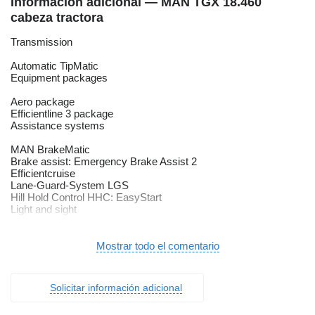
Información adicional — MAN TGX 18.460
cabeza tractora
Transmission
Automatic TipMatic
Equipment packages
Aero package
Efficientline 3 package
Assistance systems
MAN BrakeMatic
Brake assist: Emergency Brake Assist 2
Efficientcruise
Lane-Guard-System LGS
Hill Hold Control HHC: EasyStart
Light and sight
Headlight range control
Fog lights
Mostrar todo el comentario
Tinted glass: Seitenfenster getÃ¶nt nach B-SÃ€ule
LED daytime running lights
Cornering light
Solicitar información adicional
Audio & communication