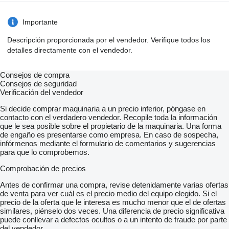
Radio: MAN Media Truck
Exterior
Importante
Leaf air suspension
Fifth wheel: JOST JSK 42MK162-Z9J
Descripción proporcionada por el vendedor. Verifique todos los
mit Sattelplatte
detalles directamente con el vendedor.
Low noise: GerÃ€uschmaÃnahme 80 dB (92/97EWG)
Electr. and heated rear view mirrors
Rear differential lock
Consejos de compra
Axle load indicator
Consejos de seguridad
Working lights
Verificación del vendedor
Spare wheel carrier
1x15 pin plug
Si decide comprar maquinaria a un precio inferior, póngase en
Speed limiter: elektronisch 85 km/h + 1km/h Toleranz
contacto con el verdadero vendedor. Recopile toda la información
Safety
que le sea posible sobre el propietario de la maquinaria. Una forma
de engaño es presentarse como empresa. En caso de sospecha,
Retarder
infórmenos mediante el formulario de comentarios y sugerencias
Electr. Stability Programm ESP
para que lo comprobemos.
Anti Slip Regulation ASR
Antilock Braking System ABS
Comprobación de precios
Electr. and heated kerb mirror: rechts
Electr./heated wide angle mirror
Antes de confirmar una compra, revise detenidamente varias ofertas
Immobilizer
de venta para ver cuál es el precio medio del equipo elegido. Si el
Rear underrun: vorn
precio de la oferta que le interesa es mucho menor que el de ofertas
Preperation Telematics system
similares, piénselo dos veces. Una diferencia de precio significativa
Interior
puede conllevar a defectos ocultos o a un intento de fraude por parte
del vendedor.