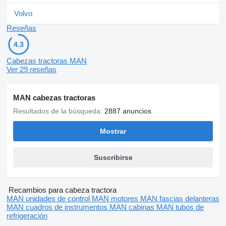
Driver's lumbar support
Cup holder
Volvo
Control panel MAN EasyControl
Further equipment
Reseñas
MAN EVBec high-performance engine brake
stages possible
4.3
Double tank connection
Cabezas tractoras MAN
Other dimensions and weights
Ver 29 reseñas
servicebook
cabin
independent climate control unit
multi-function steering wheel
MAN cabezas tractoras
tuner
Resultados de la búsqueda:
2887 anuncios
light sensor
daytime running lights
traction control system
Mostrar
roadworthy
Suscribirse
Recambios para cabeza tractora
MAN unidades de control
MAN motores
MAN fascias delanteras
MAN cuadros de instrumentos
MAN cabinas
MAN tubos de
refrigeración