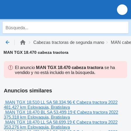
Cabezas tractoras de segunda mano
MAN cabez
MAN TGX 18.470 cabeza tractora
El anuncio
MAN TGX 18.470 cabeza tractora
se ha
vendido y no está incluido en la búsqueda.
Anuncios similares
MAN TGX 18.510 LL SA
58.334,96 €
Cabeza tractora
2022
481.427 km
Eslovaquia, Bratislava
MAN TGX 18.470 BL SA
53.499,19 €
Cabeza tractora
2022
375.318 km
Eslovaquia, Bratislava
MAN TGX 18.470 LL SA
58.699,19 €
Cabeza tractora
2022
353.276 km
Eslovaquia, Bratislava