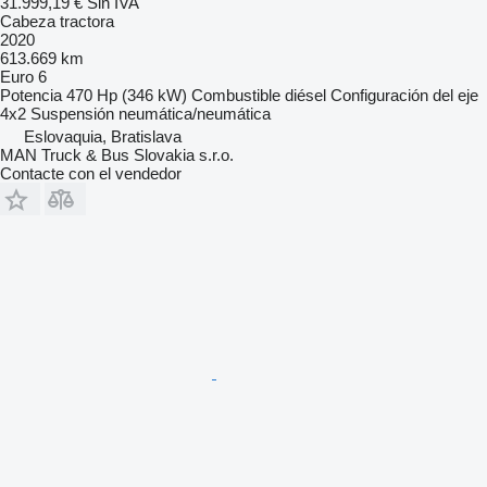
31.999,19 €
Sin IVA
Cabeza tractora
2020
613.669 km
Euro 6
Potencia
470 Hp (346 kW)
Combustible
diésel
Configuración del eje
4x2
Suspensión
neumática/neumática
Eslovaquia, Bratislava
MAN Truck & Bus Slovakia s.r.o.
Contacte con el vendedor