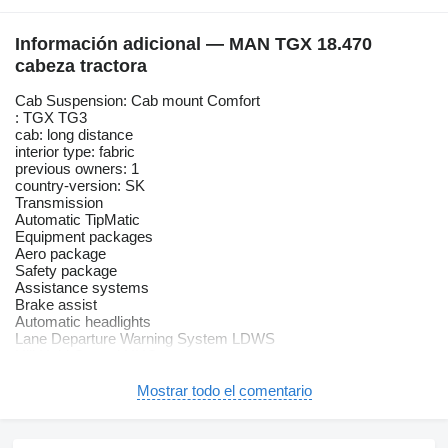
Información adicional — MAN TGX 18.470
cabeza tractora
Cab Suspension: Cab mount Comfort
: TGX TG3
cab: long distance
interior type: fabric
previous owners: 1
country-version: SK
Transmission
Automatic TipMatic
Equipment packages
Aero package
Safety package
Assistance systems
Brake assist
Automatic headlights
Lane Departure Warning System LDWS
Hill Hold Control HHC
efficientroll
High beam assist
Mostrar todo el comentario
LED headlights
Headlight cleaning system
LED daytime running lights