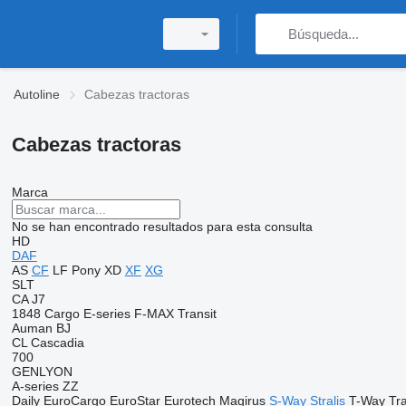
Autoline
Cabezas tractoras
Cabezas tractoras
Marca
No se han encontrado resultados para esta consulta
HD
DAF
AS
CF
LF
Pony
XD
XF
XG
SLT
CA
J7
1848
Cargo
E-series
F-MAX
Transit
Auman
BJ
CL
Cascadia
700
GENLYON
A-series
ZZ
Daily
EuroCargo
EuroStar
Eurotech
Magirus
S-Way
Stralis
T-Way
Tr