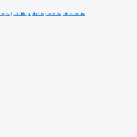
compra)
crédito
a plazos
permuta
intercambio