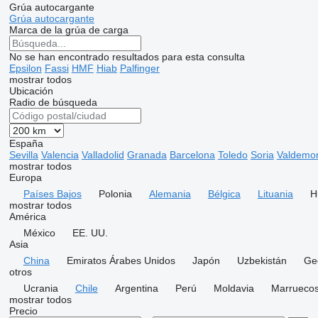
Grúa autocargante
Grúa autocargante
Marca de la grúa de carga
No se han encontrado resultados para esta consulta
Epsilon
Fassi
HMF
Hiab
Palfinger
mostrar todos
Ubicación
Radio de búsqueda
España
Sevilla
Valencia
Valladolid
Granada
Barcelona
Toledo
Soria
Valdemo
mostrar todos
Europa
Países Bajos
Polonia
Alemania
Bélgica
Lituania
H
mostrar todos
América
México
EE. UU.
Asia
China
Emiratos Árabes Unidos
Japón
Uzbekistán
Ge
otros
Ucrania
Chile
Argentina
Perú
Moldavia
Marrueco
mostrar todos
Precio