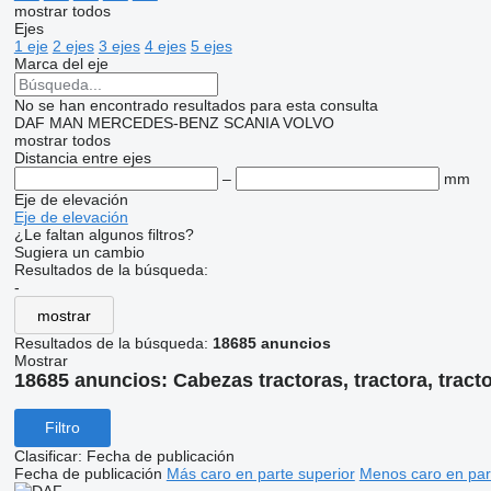
mostrar todos
Ejes
1 eje
2 ejes
3 ejes
4 ejes
5 ejes
Marca del eje
No se han encontrado resultados para esta consulta
DAF
MAN
MERCEDES-BENZ
SCANIA
VOLVO
mostrar todos
Distancia entre ejes
–
mm
Eje de elevación
Eje de elevación
¿Le faltan algunos filtros?
Sugiera un cambio
Resultados de la búsqueda:
-
mostrar
Resultados de la búsqueda:
18685 anuncios
Mostrar
18685 anuncios:
Cabezas tractoras, tractora, trac
Filtro
Clasificar
:
Fecha de publicación
Fecha de publicación
Más caro en parte superior
Menos caro en par