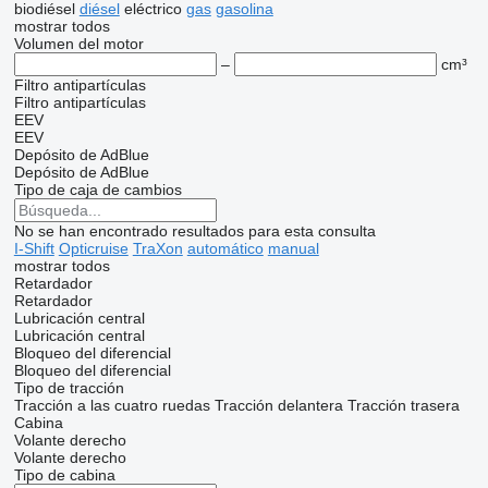
biodiésel
diésel
eléctrico
gas
gasolina
mostrar todos
Volumen del motor
–
cm³
Filtro antipartículas
Filtro antipartículas
EEV
EEV
Depósito de AdBlue
Depósito de AdBlue
Tipo de caja de cambios
No se han encontrado resultados para esta consulta
I-Shift
Opticruise
TraXon
automático
manual
mostrar todos
Retardador
Retardador
Lubricación central
Lubricación central
Bloqueo del diferencial
Bloqueo del diferencial
Tipo de tracción
Tracción a las cuatro ruedas
Tracción delantera
Tracción trasera
Cabina
Volante derecho
Volante derecho
Tipo de cabina