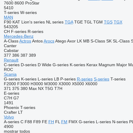
7600
8600
ProStar
5410
T-series
W-series
MAN
F90
KAT
Lion's series
NL series
TGA
TGE
TGL
TGM
TGS
TGX
543205
CH
F-series
R-series
Mercedes-Benz
A-Class
Actros
Antos
Arocs
Atego
Axor
LK
MB
S-Class
SK
SL-Class
S
Canter
Cabstar
377
386
387
389
Renault
C-series
D-series
D Wide
G-series
K-series
Kerax
Magnum
Major
M
ROC
Scania
G-series
K-series
L-series
LB
P-series
R-series
S-series
T-series
F2000
F3000
H3000
M3000
X3000
X5000
X6000
371
375
380
Max
NX
T5G
T7H
E-series
C7H
G7
1491
Phoenix
T-series
Crafter
LT
Volvo
A-series
C
F88
F89
FE
FH
FL
FM
FMX
G-series
L-series
N-series
P
4900
mostrar todos