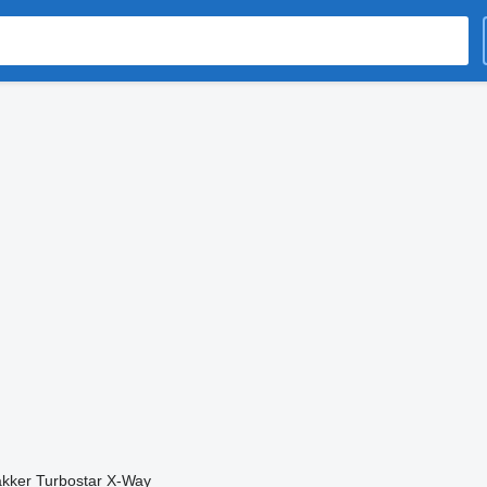
akker
Turbostar
X-Way