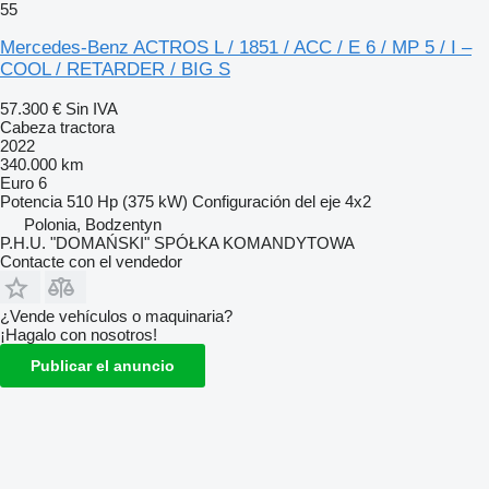
55
Mercedes-Benz ACTROS L / 1851 / ACC / E 6 / MP 5 / I –
COOL / RETARDER / BIG S
57.300 €
Sin IVA
Cabeza tractora
2022
340.000 km
Euro 6
Potencia
510 Hp (375 kW)
Configuración del eje
4x2
Polonia, Bodzentyn
P.H.U. "DOMAŃSKI" SPÓŁKA KOMANDYTOWA
Contacte con el vendedor
¿Vende vehículos o maquinaria?
¡Hagalo con nosotros!
Publicar el anuncio