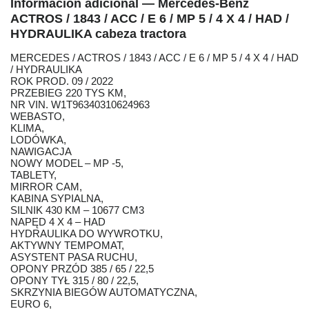
Información adicional — Mercedes-Benz
ACTROS / 1843 / ACC / E 6 / MP 5 / 4 X 4 / HAD /
HYDRAULIKA cabeza tractora
MERCEDES / ACTROS / 1843 / ACC / E 6 / MP 5 / 4 X 4 / HAD
/ HYDRAULIKA
ROK PROD. 09 / 2022
PRZEBIEG 220 TYS KM,
NR VIN. W1T96340310624963
WEBASTO,
KLIMA,
LODÓWKA,
NAWIGACJA
NOWY MODEL – MP -5,
TABLETY,
MIRROR CAM,
KABINA SYPIALNA,
SILNIK 430 KM – 10677 CM3
NAPĘD 4 X 4 – HAD
HYDRAULIKA DO WYWROTKU,
AKTYWNY TEMPOMAT,
ASYSTENT PASA RUCHU,
OPONY PRZÓD 385 / 65 / 22,5
OPONY TYŁ 315 / 80 / 22,5,
SKRZYNIA BIEGÓW AUTOMATYCZNA,
EURO 6,