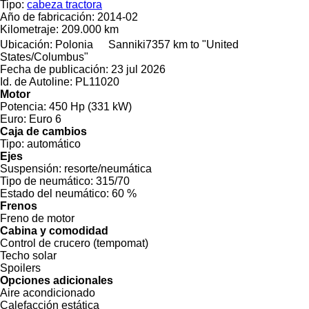
Tipo:
cabeza tractora
Año de fabricación:
2014-02
Kilometraje:
209.000 km
Ubicación:
Polonia
Sanniki
7357 km to "United
States/Columbus"
Fecha de publicación:
23 jul 2026
Id. de Autoline:
PL11020
Motor
Potencia:
450 Hp (331 kW)
Euro:
Euro 6
Caja de cambios
Tipo:
automático
Ejes
Suspensión:
resorte/neumática
Tipo de neumático:
315/70
Estado del neumático:
60 %
Frenos
Freno de motor
Cabina y comodidad
Control de crucero (tempomat)
Techo solar
Spoilers
Opciones adicionales
Aire acondicionado
Calefacción estática