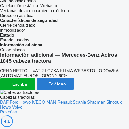
Aire acondicionado
Calefacción estática:
Webasto
Ventanas de accionamiento eléctrico
Dirección asistida
Características de seguridad
Cierre centralizado
Inmobilizador
Estado
Estado:
usados
Información adicional
Color:
blanco
Información adicional — Mercedes-Benz Actros
1845 cabeza tractora
CENA NETTO + VAT 2 LOZKA KLIMA WEBASTO LODOWKA
,AUTOMAT EURO5 , OPONY 90%
Teléfono
Escribir
Cabezas tractoras
DAF
Ford
Howo
IVECO
MAN
Renault
Scania
Shacman
Sinotruk
Howo
Volvo
Reseñas
4.1