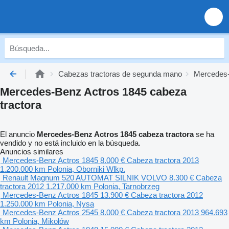
Cabezas tractoras de segunda mano
Mercedes-
Mercedes-Benz Actros 1845 cabeza
tractora
El anuncio
Mercedes-Benz Actros 1845 cabeza tractora
se ha
vendido y no está incluido en la búsqueda.
Anuncios similares
Mercedes-Benz Actros 1845
8.000 €
Cabeza tractora
2013
1.200.000 km
Polonia, Oborniki Wlkp.
Renault Magnum 520 AUTOMAT SILNIK VOLVO
8.300 €
Cabeza
tractora
2012
1.217.000 km
Polonia, Tarnobrzeg
Mercedes-Benz Actros 1845
13.900 €
Cabeza tractora
2012
1.250.000 km
Polonia, Nysa
Mercedes-Benz Actros 2545
8.000 €
Cabeza tractora
2013
964.693
km
Polonia, Mikołów