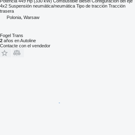
Potencia
449 Hp (330 kW)
Combustible
diésel
Configuración del eje
4x2
Suspensión
neumática/neumática
Tipo de tracción
Tracción
trasera
Polonia, Warsaw
Fogel Trans
2
años en Autoline
Contacte con el vendedor