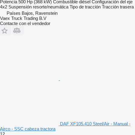
Potencia
500 Hp (368 kW)
Combustible
diésel
Configuración del eje
4x2
Suspensión
resorte/neumática
Tipo de tracción
Tracción trasera
Países Bajos, Ravenstein
Vaex Truck Trading B.V
Contacte con el vendedor
DAF XF105.410 Steel/Air - Manual -
Airco - SSC cabeza tractora
12