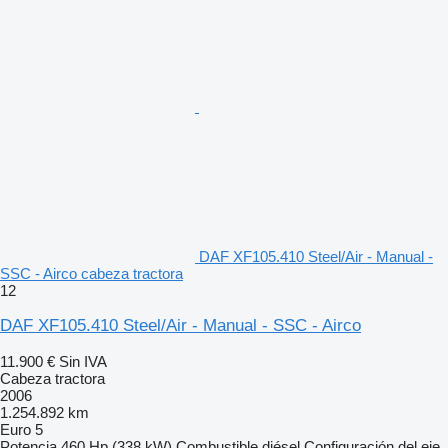
DAF XF105.410 Steel/Air - Manual -
SSC - Airco cabeza tractora
12
DAF XF105.410 Steel/Air - Manual - SSC - Airco
11.900 €
Sin IVA
Cabeza tractora
2006
1.254.892 km
Euro 5
Potencia
460 Hp (338 kW)
Combustible
diésel
Configuración del eje