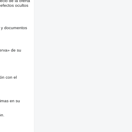
ecio de la oferta
defectos ocultos
es y documentos
erva» de su
ón con el
nimas en su
ón.