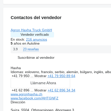
Contactos del vendedor
Agron Haxha Truck GmbH
Vendedor verificado
En stock:
216 anuncios
5
años en Autoline
23 reseñas
3.9
Suscribirse al vendedor
Haxha
Idiomas:
esloveno, francés, serbio, alemán, búlgaro, inglés, al
+41 79 950 ...
Mostrar
+41 79 950 89 64
Llámame Ahora
+41 62 896 ...
Mostrar
+41 62 896 34 34
www.agronhaxha.ch
www.facebook.com/AHTGNFZ
Dirección
Suiza, 5504, Othmarsingen, Ahornweg 3