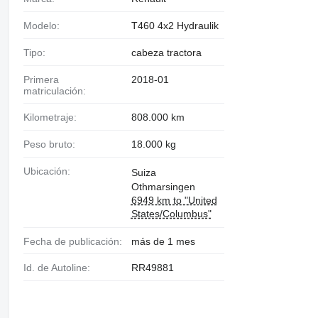
Modelo:
T460 4x2 Hydraulik
Tipo:
cabeza tractora
Primera
2018-01
matriculación:
Kilometraje:
808.000 km
Peso bruto:
18.000 kg
Ubicación:
Suiza
Othmarsingen
6949 km to "United
States/Columbus"
Fecha de publicación:
más de 1 mes
Id. de Autoline:
RR49881