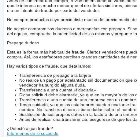
Antes de confirmar una compra, revise detenidamente varias ofertas 
que le interesa es mucho menor que el de ofertas similares, piénsel
o a un intento de fraude por parte del vendedor.
No compre productos cuyo precio diste mucho del precio medio de 
No acepte compromisos dudosos o mercancías con prepago. Si no lo 
del equipo, compruebe la autenticidad de los mismos y pregunte to
Prepago dudoso
Esta es la forma más habitual de fraude. Ciertos vendedores pued
compra. Así, los estafadores perciben grandes cantidades de diner
Hay varios tipos de fraude, que detallamos:
Transferencia de prepago a la tarjeta
No realice un pago por adelantado sin documentación que con
vendedor ha surgido alguna duda.
Transferencia a una cuenta «fiduciaria»
Dicha solicitud debe alarmarle, ya que en la mayoría de los 
Transferencia a una cuenta de una empresa con un nombre 
Tenga cuidado, ya que los estafadores pueden ocultarse tra
nombre. No transfiera dinero si tiene dudas sobre el nombre
Sustitución de sus propios datos en la factura de una empre
Antes de realizar una transferencia, asegúrese de que los d
¿Detectó algún fraude?
Infórmenos de lo sucedido