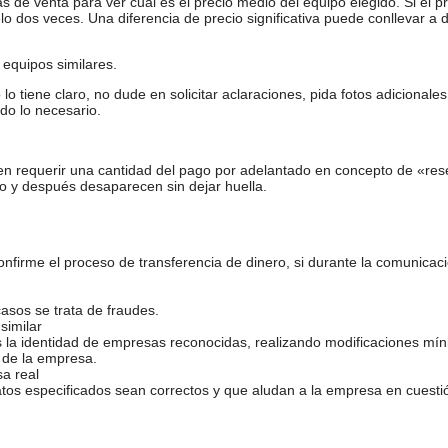
de venta para ver cuál es el precio medio del equipo elegido. Si el pr
o dos veces. Una diferencia de precio significativa puede conllevar a 
equipos similares.
tiene claro, no dude en solicitar aclaraciones, pida fotos adicional
do lo necesario.
en requerir una cantidad del pago por adelantado en concepto de «res
o y después desaparecen sin dejar huella.
firme el proceso de transferencia de dinero, si durante la comunicaci
casos se trata de fraudes.
similar
s la identidad de empresas reconocidas, realizando modificaciones mí
 de la empresa.
sa real
atos especificados sean correctos y que aludan a la empresa en cuesti