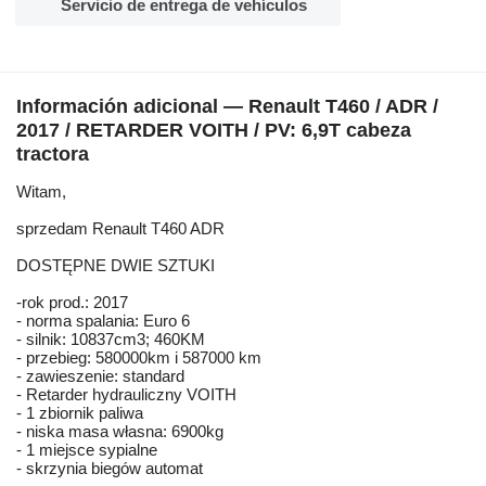
Servicio de entrega de vehículos
Información adicional — Renault T460 / ADR /
2017 / RETARDER VOITH / PV: 6,9T cabeza
tractora
Witam,
sprzedam Renault T460 ADR
DOSTĘPNE DWIE SZTUKI
-rok prod.: 2017
- norma spalania: Euro 6
- silnik: 10837cm3; 460KM
- przebieg: 580000km i 587000 km
- zawieszenie: standard
- Retarder hydrauliczny VOITH
- 1 zbiornik paliwa
- niska masa własna: 6900kg
- 1 miejsce sypialne
- skrzynia biegów automat