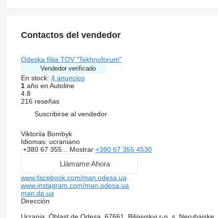
Contactos del vendedor
Odeska filiia TOV "Tekhnoforum"
Vendedor verificado
En stock:
4 anuncios
1
año en Autoline
4.8
216 reseñas
Suscribirse al vendedor
Viktoriia Bombyk
Idiomas:
ucraniano
+380 67 355...
Mostrar
+380 67 355 4530
Llámame Ahora
www.facebook.com/man.odesa.ua
www.instagram.com/man.odesa.ua
man.dp.ua
Dirección
Ucrania, Óblast de Odesa, 67661, Biliaivskyi r-n, s. Nerubaiske,