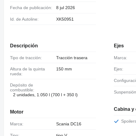
Fecha de publicación:
8 jul 2026
Id. de Autoline:
XK50951
Descripción
Ejes
Tipo de tracción:
Tracción trasera
Marca:
Altura de la quinta
150 mm
Ejes:
rueda:
Configurac
Depósito de
combustible:
Suspensión
2 unidades, 1.050 l (700 l + 350 l)
Cabina y
Motor
Spoiler
Marca:
Scania DC16
Tipo:
tipo V