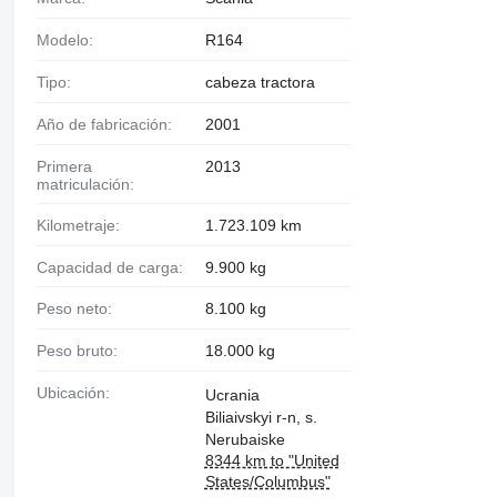
Modelo:
R164
Tipo:
cabeza tractora
Año de fabricación:
2001
Primera
2013
matriculación:
Kilometraje:
1.723.109 km
Capacidad de carga:
9.900 kg
Peso neto:
8.100 kg
Peso bruto:
18.000 kg
Ubicación:
Ucrania
Biliaivskyi r-n, s.
Nerubaiske
8344 km to "United
States/Columbus"