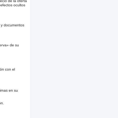
ecio de la oferta
defectos ocultos
es y documentos
erva» de su
ón con el
nimas en su
ón.