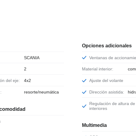
Opciones adicionales
SCANIA
Ventanas de accionamie
2
Material interior:
com
ión del eje:
4x2
Ajuste del volante
:
resorte/neumática
Dirección asistida:
hidr
Regulación de altura de asientos
interiores
 comodidad
s
Multimedia