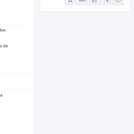
dos
o de
de