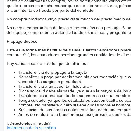
Antes de confirmar una compra, revise detenidamente varias ofertas 
que le interesa es mucho menor que el de ofertas similares, piénsel
o a un intento de fraude por parte del vendedor.
No compre productos cuyo precio diste mucho del precio medio de 
No acepte compromisos dudosos o mercancías con prepago. Si no lo 
del equipo, compruebe la autenticidad de los mismos y pregunte to
Prepago dudoso
Esta es la forma más habitual de fraude. Ciertos vendedores pued
compra. Así, los estafadores perciben grandes cantidades de diner
Hay varios tipos de fraude, que detallamos:
Transferencia de prepago a la tarjeta
No realice un pago por adelantado sin documentación que con
vendedor ha surgido alguna duda.
Transferencia a una cuenta «fiduciaria»
Dicha solicitud debe alarmarle, ya que en la mayoría de los 
Transferencia a una cuenta de una empresa con un nombre 
Tenga cuidado, ya que los estafadores pueden ocultarse tra
nombre. No transfiera dinero si tiene dudas sobre el nombre
Sustitución de sus propios datos en la factura de una empre
Antes de realizar una transferencia, asegúrese de que los d
¿Detectó algún fraude?
Infórmenos de lo sucedido