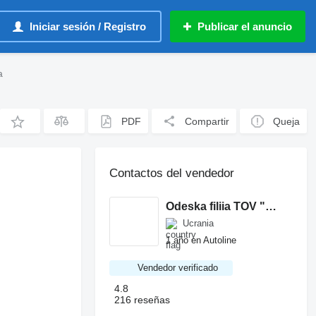
Iniciar sesión / Registro
Publicar el anuncio
a
PDF
Compartir
Queja
Contactos del vendedor
Odeska filiia TOV "Tekhnoforum"
Ucrania
1 año en Autoline
Vendedor verificado
4.8
216 reseñas