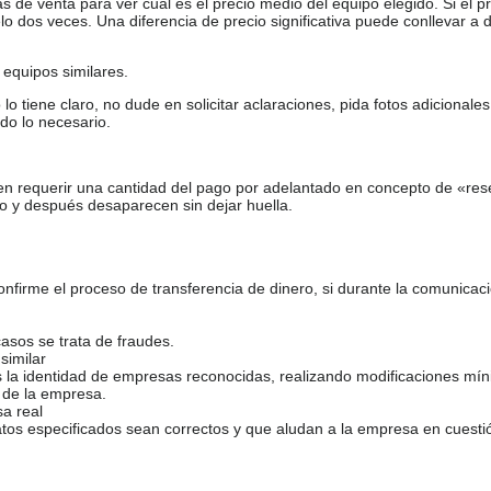
de venta para ver cuál es el precio medio del equipo elegido. Si el pr
o dos veces. Una diferencia de precio significativa puede conllevar a 
equipos similares.
tiene claro, no dude en solicitar aclaraciones, pida fotos adicional
do lo necesario.
en requerir una cantidad del pago por adelantado en concepto de «res
o y después desaparecen sin dejar huella.
firme el proceso de transferencia de dinero, si durante la comunicaci
casos se trata de fraudes.
similar
s la identidad de empresas reconocidas, realizando modificaciones mí
 de la empresa.
sa real
atos especificados sean correctos y que aludan a la empresa en cuesti