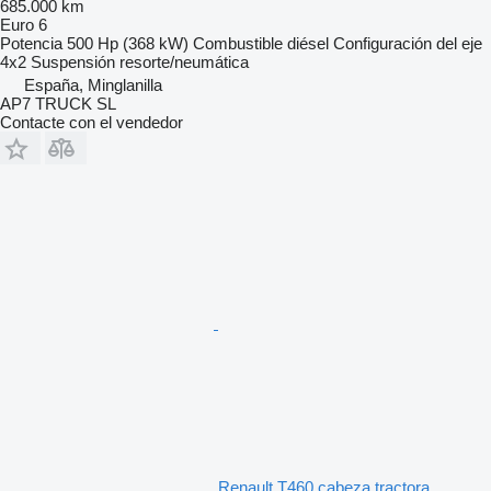
685.000 km
Euro 6
Potencia
500 Hp (368 kW)
Combustible
diésel
Configuración del eje
4x2
Suspensión
resorte/neumática
España, Minglanilla
AP7 TRUCK SL
Contacte con el vendedor
Renault T460 cabeza tractora