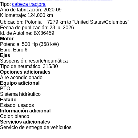
Tipo:
cabeza tractora
Año de fabricación:
2020-09
Kilometraje:
124.000 km
Ubicación:
Polonia
7279 km to "United States/Columbus"
Fecha de publicación:
23 jul 2026
Id. de Autoline:
BX36459
Motor
Potencia:
500 Hp (368 kW)
Euro:
Euro 6
Ejes
Suspensión:
resorte/neumática
Tipo de neumático:
315/80
Opciones adicionales
Aire acondicionado
Equipo adicional
PTO
Sistema hidráulico
Estado
Estado:
usados
Información adicional
Color:
blanco
Servicios adicionales
Servicio de entrega de vehículos