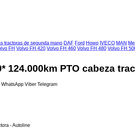
s tractoras de segunda mano
DAF
Ford
Howo
IVECO
MAN
Me
olvo FH
Volvo FH 420
Volvo FH 460
Volvo FH 480
Volvo FH 50
0* 124.000km PTO cabeza trac
k
WhatsApp
Viber
Telegram