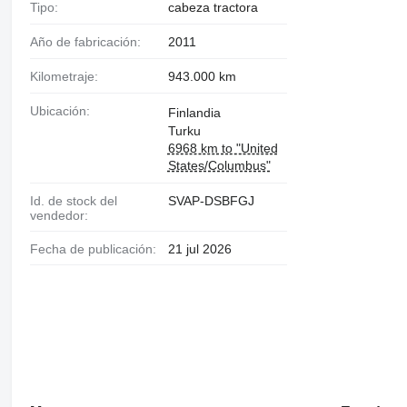
Tipo:
cabeza tractora
Año de fabricación:
2011
Kilometraje:
943.000 km
Ubicación:
Finlandia
Turku
6968 km to "United
States/Columbus"
Id. de stock del
SVAP-DSBFGJ
vendedor:
Fecha de publicación:
21 jul 2026