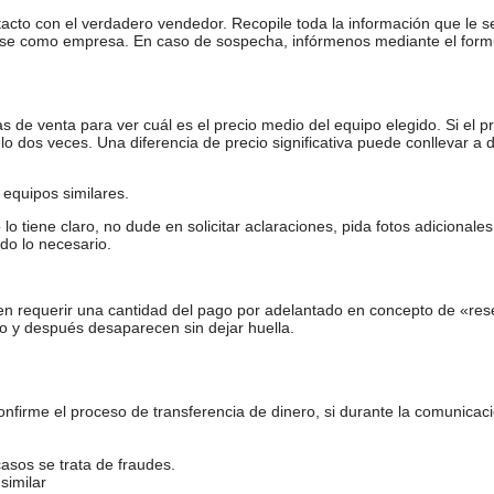
tacto con el verdadero vendedor. Recopile toda la información que le s
arse como empresa. En caso de sospecha, infórmenos mediante el form
de venta para ver cuál es el precio medio del equipo elegido. Si el pr
o dos veces. Una diferencia de precio significativa puede conllevar a 
equipos similares.
tiene claro, no dude en solicitar aclaraciones, pida fotos adicional
do lo necesario.
en requerir una cantidad del pago por adelantado en concepto de «res
o y después desaparecen sin dejar huella.
firme el proceso de transferencia de dinero, si durante la comunicaci
casos se trata de fraudes.
similar