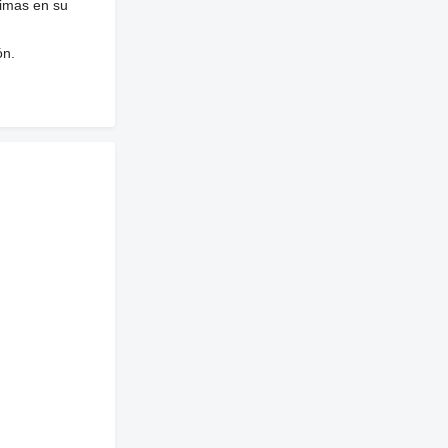
nimas en su
ón.