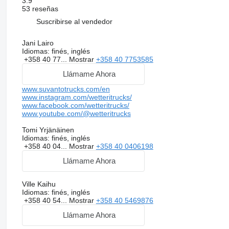
3.9
53 reseñas
Suscribirse al vendedor
Jani Lairo
Idiomas:
finés, inglés
+358 40 77...
Mostrar
+358 40 7753585
Llámame Ahora
www.suvantotrucks.com/en
www.instagram.com/wetteritrucks/
www.facebook.com/wetteritrucks/
www.youtube.com/@wetteritrucks
Tomi Yrjänäinen
Idiomas:
finés, inglés
+358 40 04...
Mostrar
+358 40 0406198
Llámame Ahora
Ville Kaihu
Idiomas:
finés, inglés
+358 40 54...
Mostrar
+358 40 5469876
Llámame Ahora