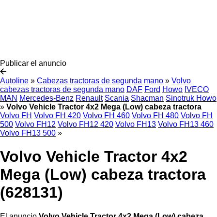
Publicar el anuncio
Autoline
»
Cabezas tractoras de segunda mano
»
Volvo
cabezas tractoras de segunda mano
DAF
Ford
Howo
IVECO
MAN
Mercedes-Benz
Renault
Scania
Shacman
Sinotruk Howo
»
Volvo Vehicle Tractor 4x2 Mega (Low) cabeza tractora
Volvo FH
Volvo FH 420
Volvo FH 460
Volvo FH 480
Volvo FH
500
Volvo FH12
Volvo FH12 420
Volvo FH13
Volvo FH13 460
Volvo FH13 500
»
Volvo Vehicle Tractor 4x2
Mega (Low) cabeza tractora
(628131)
El anuncio
Volvo Vehicle Tractor 4x2 Mega (Low) cabeza