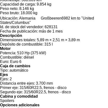
Capacidad de carga:
9.854 kg
Peso neto:
8.146 kg
Peso bruto:
18.000 kg
Ubicación:
Alemania
Großbeeren
6982 km to "United
States/Columbus"
Id. de stock del vendedor:
628131
Fecha de publicación:
más de 1 mes
Descripción
Dimensiones totales:
5,89 m × 2,51 m × 3,89 m
Depósito de combustible:
315 l
Motor
Potencia:
510 Hp (375 kW)
Combustible:
diésel
Euro:
Euro 6
Caja de cambios
Tipo:
automático
Ejes
Ejes:
2
Distancia entre ejes:
3.700 mm
Primer eje:
315/60R22.5, frenos - disco
Segundo eje:
315/60R22.5, frenos - disco
Cabina y comodidad
Spoilers
Opciones adicionales