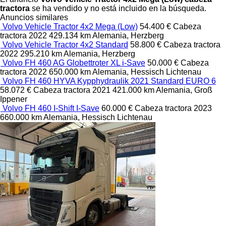
tractora
se ha vendido y no está incluido en la búsqueda.
Anuncios similares
Volvo Vehicle Tractor 4x2 Mega (Low)
54.400 €
Cabeza
tractora
2022
429.134 km
Alemania, Herzberg
Volvo Vehicle Tractor 4x2 Standard
58.800 €
Cabeza tractora
2022
295.210 km
Alemania, Herzberg
Volvo FH 460 AG Globettroter XL i-Save
50.000 €
Cabeza
tractora
2022
650.000 km
Alemania, Hessisch Lichtenau
Volvo FH 460 HYVA Kypphydraulik 2021 Standard EURO 6
58.072 €
Cabeza tractora
2021
421.000 km
Alemania, Groß
Ippener
Volvo FH 460 I-Shift I-Save
60.000 €
Cabeza tractora
2023
660.000 km
Alemania, Hessisch Lichtenau