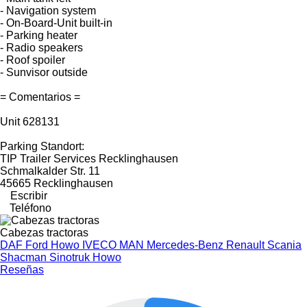
- Navigation system
- On-Board-Unit built-in
- Parking heater
- Radio speakers
- Roof spoiler
- Sunvisor outside
= Comentarios =
Unit 628131
Parking Standort:
TIP Trailer Services Recklinghausen
Schmalkalder Str. 11
45665 Recklinghausen
Escribir
Teléfono
Cabezas tractoras
DAF
Ford
Howo
IVECO
MAN
Mercedes-Benz
Renault
Scania
Shacman
Sinotruk Howo
Reseñas