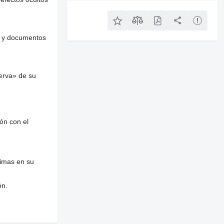
es y documentos
erva» de su
ón con el
nimas en su
ón.