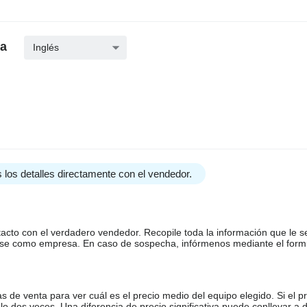
na
Inglés
 los detalles directamente con el vendedor.
tacto con el verdadero vendedor. Recopile toda la información que le s
arse como empresa. En caso de sospecha, infórmenos mediante el form
de venta para ver cuál es el precio medio del equipo elegido. Si el pr
o dos veces. Una diferencia de precio significativa puede conllevar a 