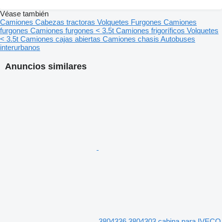
Véase también
Camiones
Cabezas tractoras
Volquetes
Furgones
Camiones
furgones
Camiones furgones < 3.5t
Camiones frigoríficos
Volquetes
< 3.5t
Camiones cajas abiertas
Camiones chasis
Autobuses
interurbanos
Anuncios similares
3804336 3804303 cabina para IVECO