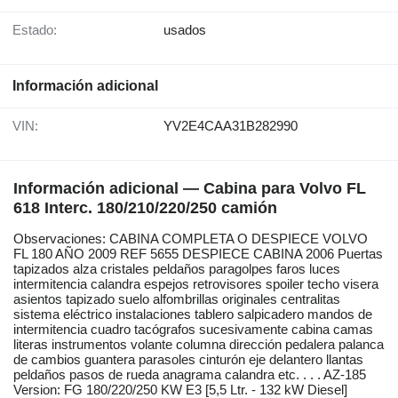
Estado:
usados
Información adicional
VIN:
YV2E4CAA31B282990
Información adicional — Cabina para Volvo FL
618 Interc. 180/210/220/250 camión
Observaciones: CABINA COMPLETA O DESPIECE VOLVO
FL 180 AÑO 2009 REF 5655 DESPIECE CABINA 2006 Puertas
tapizados alza cristales peldaños paragolpes faros luces
intermitencia calandra espejos retrovisores spoiler techo visera
asientos tapizado suelo alfombrillas originales centralitas
sistema eléctrico instalaciones tablero salpicadero mandos de
intermitencia cuadro tacógrafos sucesivamente cabina camas
literas instrumentos volante columna dirección pedalera palanca
de cambios guantera parasoles cinturón eje delantero llantas
peldaños pasos de rueda anagrama calandra etc. . . . AZ-185
Version: FG 180/220/250 KW E3 [5,5 Ltr. - 132 kW Diesel]