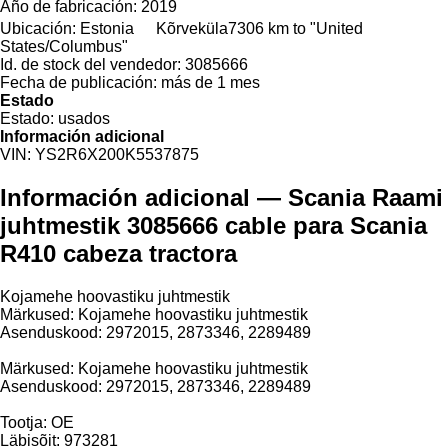
Año de fabricación:
2019
Ubicación:
Estonia
Kõrveküla
7306 km to "United
States/Columbus"
Id. de stock del vendedor:
3085666
Fecha de publicación:
más de 1 mes
Estado
Estado:
usados
Información adicional
VIN:
YS2R6X200K5537875
Información adicional — Scania Raami
juhtmestik 3085666 cable para Scania
R410 cabeza tractora
Kojamehe hoovastiku juhtmestik
Märkused: Kojamehe hoovastiku juhtmestik
Asenduskood: 2972015, 2873346, 2289489
Märkused: Kojamehe hoovastiku juhtmestik
Asenduskood: 2972015, 2873346, 2289489
Tootja: OE
Läbisõit: 973281