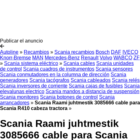
Publicar el anuncio
Autoline
»
Recambios
»
Scania recambios
Bosch
DAF
IVECO
Knorr-Bremse
MAN
Mercedes-Benz
Renault
Volvo
WABCO
ZF
»
Scania sistema eléctrico
»
Scania cables
Scania unidades
de control
Scania cuadros de instrumentos
Scania sensores
Scania conmutadores en la columna de dirección
Scania
generadores
Scania tacógrafos
Scania cableados
Scania relés
Scania inversores de corriente
Scania cajas de fusibles
Scania
elevalunas electrico
Scania mandos a distancia de suspensión
Scania monitores
Scania botones de control
Scania
arrancadores
»
Scania Raami juhtmestik 3085666 cable para
Scania R410 cabeza tractora
»
Scania Raami juhtmestik
3085666 cable para Scania