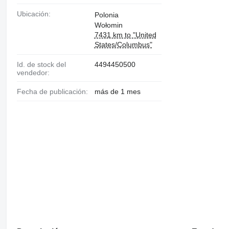
Ubicación:
Polonia
Wołomin
7431 km to "United
States/Columbus"
Id. de stock del
4494450500
vendedor:
Fecha de publicación:
más de 1 mes