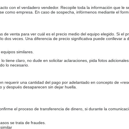
tacto con el verdadero vendedor. Recopile toda la información que le s
arse como empresa. En caso de sospecha, infórmenos mediante el form
de venta para ver cuál es el precio medio del equipo elegido. Si el pr
o dos veces. Una diferencia de precio significativa puede conllevar a 
equipos similares.
tiene claro, no dude en solicitar aclaraciones, pida fotos adicional
do lo necesario.
en requerir una cantidad del pago por adelantado en concepto de «res
o y después desaparecen sin dejar huella.
firme el proceso de transferencia de dinero, si durante la comunicaci
casos se trata de fraudes.
similar