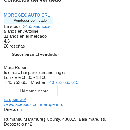
Contactos del vendedor
MOROGEC AUTO SRL
Vendedor verificado
En stock:
2450 anuncios
5
años en Autoline
11
años en el mercado
4.6
20 reseñas
Suscribirse al vendedor
Mora Robert
Idiomas:
húngaro, rumano, inglés
Lun - Vie
08:00 - 18:00
+40 752 66...
Mostrar
+40 752 669 615
Llámame Ahora
raropem.ro/
www.facebook.com/raropem.ro
Dirección
Rumanía, Maramureş County, 430015, Baia mare, str.
Depozitelo nr 2