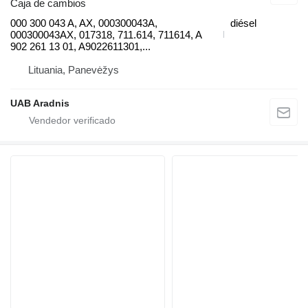
Caja de cambios
000 300 043 A, AX, 000300043A,
diésel
000300043AX, 017318, 711.614, 711614, A
902 261 13 01, A9022611301,...
Lituania, Panevėžys
UAB Aradnis