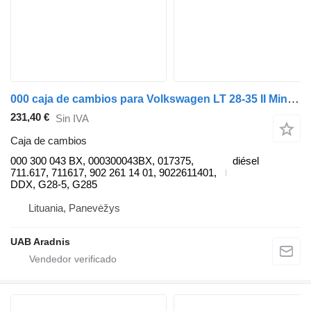
000 caja de cambios para Volkswagen LT 28-35 II Minibus / passenger (2DB, 2DE, 2DK) furgoneta
231,40 €
Sin IVA
Caja de cambios
000 300 043 BX, 000300043BX, 017375,
diésel
711.617, 711617, 902 261 14 01, 9022611401,
DDX, G28-5, G285
Lituania, Panevėžys
UAB Aradnis