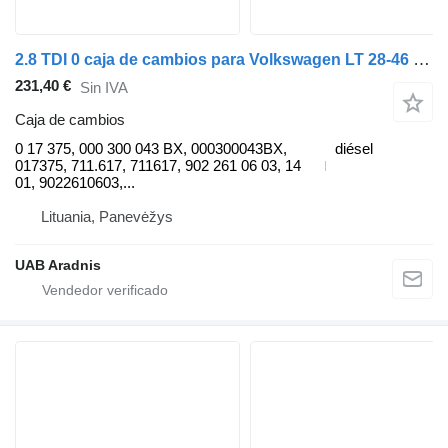
2.8 TDI 0 caja de cambios para Volkswagen LT 28-46 II Furgon (2DA, 2DD, 2DH) furgoneta
231,40 €
Sin IVA
Caja de cambios
0 17 375, 000 300 043 BX, 000300043BX,
diésel
017375, 711.617, 711617, 902 261 06 03, 14
01, 9022610603,...
Lituania, Panevėžys
UAB Aradnis