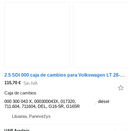
2.5 SDI 000 caja de cambios para Volkswagen LT 28-35 II Minibus / passenger (2DB, 2DE, 2DK) coche
115,70 €
Sin IVA
Caja de cambios
000 300 043 X, 000300043X, 017320,
diésel
711.604, 711604, DEL, G16-5R, G165R
Lituania, Panevėžys
UAB Aradnis