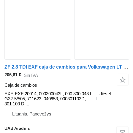
ZF 2.8 TDI EXF caja de cambios para Volkswagen LT 28-35 II Minibus / passenger (2DB, 2DE, 2DK) furgoneta
206,61 €
Sin IVA
Caja de cambios
EXF, EXF 20014, 000300043L, 000 300 043 L,
diésel
G32-5/505, 711623, 040953, 000301103D,
301 103 D,...
Lituania, Panevėžys
UAB Aradnis