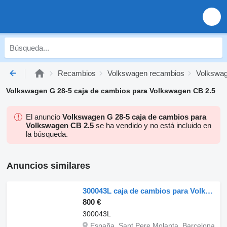
Recambios
Volkswagen recambios
Volkswag
Volkswagen G 28-5 caja de cambios para Volkswagen CB 2.5
El anuncio
Volkswagen G 28-5 caja de cambios para
Volkswagen CB 2.5
se ha vendido y no está incluido en
la búsqueda.
Anuncios similares
300043L caja de cambios para Volkswagen LT 28-35 II Autobús (2DM) camión
800 €
300043L
España, Sant Pere Molanta, Barcelona