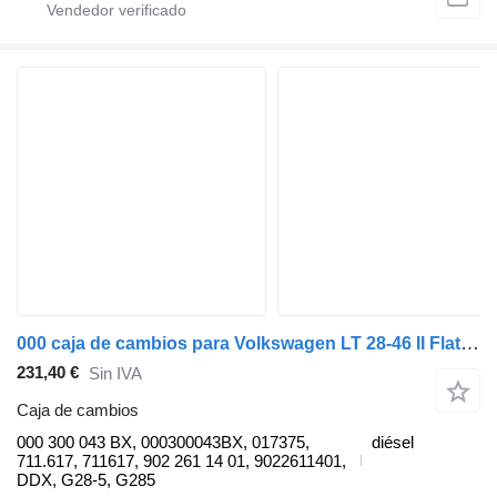
000 caja de cambios para Volkswagen LT 28-46 II Flatbed (2DC, 2DF, 2 camión
231,40 €
Sin IVA
Caja de cambios
000 300 043 BX, 000300043BX, 017375,
diésel
711.617, 711617, 902 261 14 01, 9022611401,
DDX, G28-5, G285