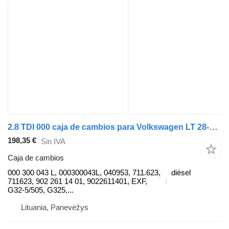
2.8 TDI 000 caja de cambios para Volkswagen LT 28-46 II 2.8 TDI vehículo comercial
198,35 €
Sin IVA
Caja de cambios
000 300 043 L, 000300043L, 040953, 711.623,
diésel
711623, 902 261 14 01, 9022611401, EXF,
G32-5/505, G325,...
Lituania, Panevėžys