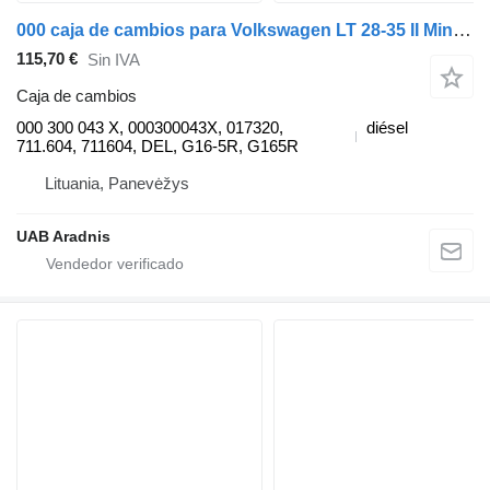
000 caja de cambios para Volkswagen LT 28-35 II Minibus / passenger (2DB, 2DE, 2DK) coche
115,70 €
Sin IVA
Caja de cambios
000 300 043 X, 000300043X, 017320,
diésel
711.604, 711604, DEL, G16-5R, G165R
Lituania, Panevėžys
UAB Aradnis