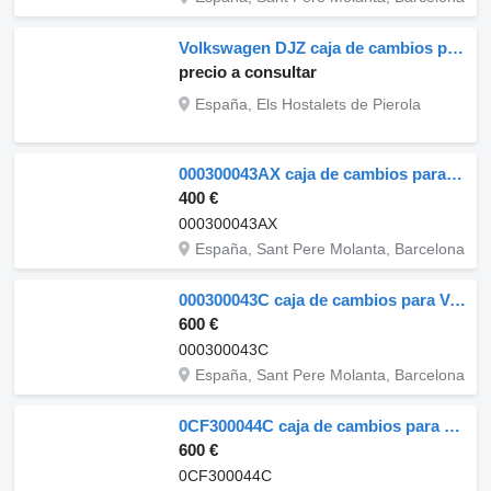
Volkswagen DJZ caja de cambios para Volkswagen Transporter 1.9 TD camión
precio a consultar
España, Els Hostalets de Pierola
000300043AX caja de cambios para Volkswagen LT 28-46 II Caja/Chasis (2DX0FE) camión
400 €
000300043AX
España, Sant Pere Molanta, Barcelona
000300043C caja de cambios para Volkswagen LT Furgón/Combi (01.1996->) camión
600 €
000300043C
España, Sant Pere Molanta, Barcelona
0CF300044C caja de cambios para Volkswagen Polo V (6C1)(01.2014->) camión
600 €
0CF300044C