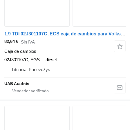
1.9 TDI 02J301107C, EGS caja de cambios para Volkswagen GOLF IV Variant (1J5) coche
82,64 €
Sin IVA
Caja de cambios
02J301107C, EGS
diésel
Lituania, Panevėžys
UAB Aradnis