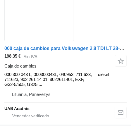
000 caja de cambios para Volkswagen 2.8 TDI LT 28-35 II Minibus / passenger (2DB, 2DE, 2DK) coche
198,35 €
Sin IVA
Caja de cambios
000 300 043 L, 000300043L, 040953, 711.623,
diésel
711623, 902 261 14 01, 9022611401, EXF,
G32-5/505, G325,...
Lituania, Panevėžys
UAB Aradnis