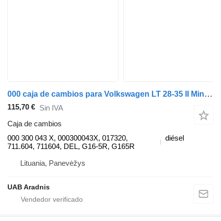
000 caja de cambios para Volkswagen LT 28-35 II Minibus / passenger (2DB, 2DE, 2DK) furgoneta
115,70 €
Sin IVA
Caja de cambios
000 300 043 X, 000300043X, 017320,
diésel
711.604, 711604, DEL, G16-5R, G165R
Lituania, Panevėžys
UAB Aradnis