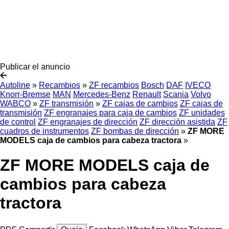
Publicar el anuncio
Autoline
»
Recambios
»
ZF recambios
Bosch
DAF
IVECO
Knorr-Bremse
MAN
Mercedes-Benz
Renault
Scania
Volvo
WABCO
»
ZF transmisión
»
ZF cajas de cambios
ZF cajas de
transmisión
ZF engranajes para caja de cambios
ZF unidades
de control
ZF engranajes de dirección
ZF dirección asistida
ZF
cuadros de instrumentos
ZF bombas de dirección
»
ZF MORE
MODELS caja de cambios para cabeza tractora
»
ZF MORE MODELS caja de
cambios para cabeza
tractora