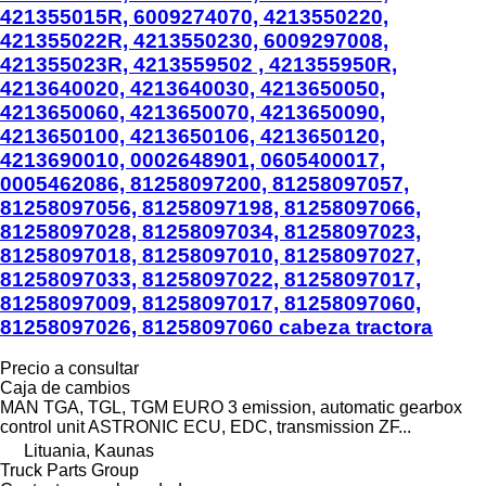
421355015R, 6009274070, 4213550220,
421355022R, 4213550230, 6009297008,
421355023R, 4213559502 , 421355950R,
4213640020, 4213640030, 4213650050,
4213650060, 4213650070, 4213650090,
4213650100, 4213650106, 4213650120,
4213690010, 0002648901, 0605400017,
0005462086, 81258097200, 81258097057,
81258097056, 81258097198, 81258097066,
81258097028, 81258097034, 81258097023,
81258097018, 81258097010, 81258097027,
81258097033, 81258097022, 81258097017,
81258097009, 81258097017, 81258097060,
81258097026, 81258097060 cabeza tractora
Precio a consultar
Caja de cambios
MAN TGA, TGL, TGM EURO 3 emission, automatic gearbox
control unit ASTRONIC ECU, EDC, transmission ZF...
Lituania, Kaunas
Truck Parts Group