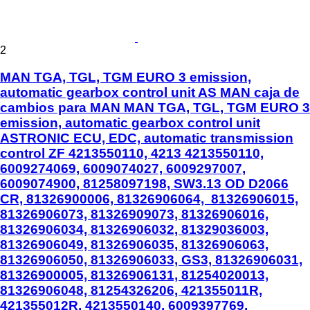
2
MAN TGA, TGL, TGM EURO 3 emission,
automatic gearbox control unit AS MAN caja de
cambios para MAN MAN TGA, TGL, TGM EURO 3
emission, automatic gearbox control unit
ASTRONIC ECU, EDC, automatic transmission
control ZF 4213550110, 4213 4213550110,
6009274069, 6009074027, 6009297007,
6009074900, 81258097198, SW3.13 OD D2066
CR, 81326900006, 81326906064, 81326906015,
81326906073, 81326909073, 81326906016,
81326906034, 81326906032, 81329036003,
81326906049, 81326906035, 81326906063,
81326906050, 81326906033, GS3, 81326906031,
81326900005, 81326906131, 81254020013,
81326906048, 81254326206, 421355011R,
421355012R, 4213550140, 6009397769,