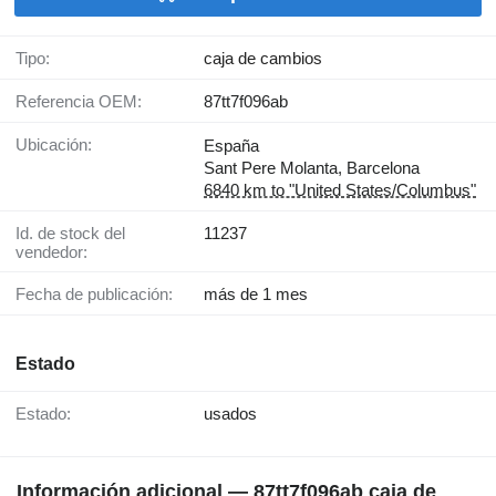
Tipo:
caja de cambios
Referencia OEM:
87tt7f096ab
Ubicación:
España
Sant Pere Molanta, Barcelona
6840 km to "United States/Columbus"
Id. de stock del
11237
vendedor:
Fecha de publicación:
más de 1 mes
Estado
Estado:
usados
Información adicional — 87tt7f096ab caja de