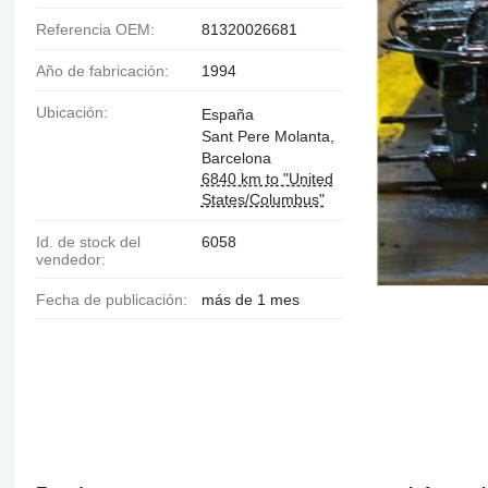
Referencia OEM:
81320026681
Año de fabricación:
1994
Ubicación:
España
Sant Pere Molanta,
Barcelona
6840 km to "United
States/Columbus"
Id. de stock del
6058
vendedor:
Fecha de publicación:
más de 1 mes