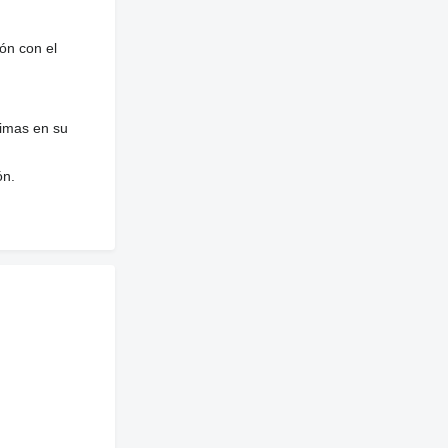
ón con el
nimas en su
ón.