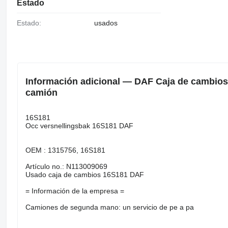
Estado
Estado:
usados
Información adicional — DAF Caja de cambios
camión
16S181
Occ versnellingsbak 16S181 DAF
OEM : 1315756, 16S181
Artículo no.: N113009069
Usado caja de cambios 16S181 DAF
= Información de la empresa =
Camiones de segunda mano: un servicio de pe a pa