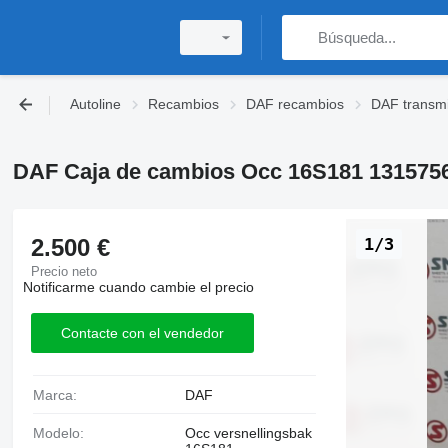
Autoline
Recambios
DAF recambios
DAF transmi
DAF Caja de cambios Occ 16S181 1315756
2.500 €
1/3
Precio neto
Notificarme cuando cambie el precio
Contacte con el vendedor
Marca:
DAF
Modelo:
Occ versnellingsbak