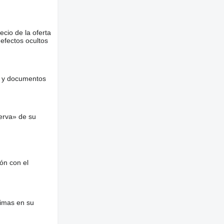
ecio de la oferta
defectos ocultos
es y documentos
erva» de su
ón con el
nimas en su