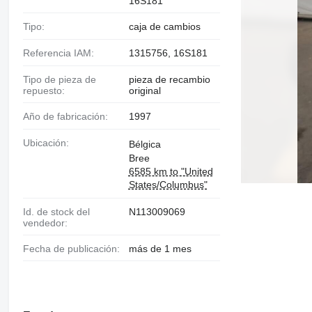
16S181
Tipo:
caja de cambios
Referencia IAM:
1315756, 16S181
Tipo de pieza de
pieza de recambio
repuesto:
original
Año de fabricación:
1997
Ubicación:
Bélgica
Bree
6585 km to "United
States/Columbus"
Id. de stock del
N113009069
vendedor:
Fecha de publicación:
más de 1 mes