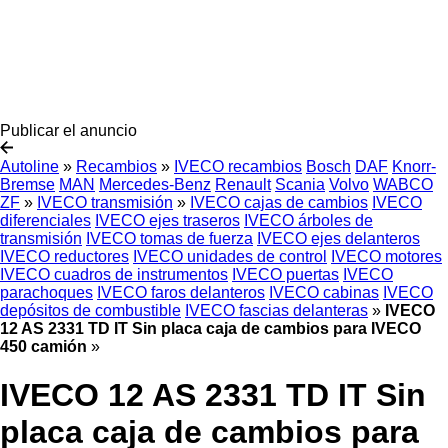
Publicar el anuncio
Autoline
»
Recambios
»
IVECO recambios
Bosch
DAF
Knorr-
Bremse
MAN
Mercedes-Benz
Renault
Scania
Volvo
WABCO
ZF
»
IVECO transmisión
»
IVECO cajas de cambios
IVECO
diferenciales
IVECO ejes traseros
IVECO árboles de
transmisión
IVECO tomas de fuerza
IVECO ejes delanteros
IVECO reductores
IVECO unidades de control
IVECO motores
IVECO cuadros de instrumentos
IVECO puertas
IVECO
parachoques
IVECO faros delanteros
IVECO cabinas
IVECO
depósitos de combustible
IVECO fascias delanteras
»
IVECO
12 AS 2331 TD IT Sin placa caja de cambios para IVECO
450 camión
»
IVECO 12 AS 2331 TD IT Sin
placa caja de cambios para