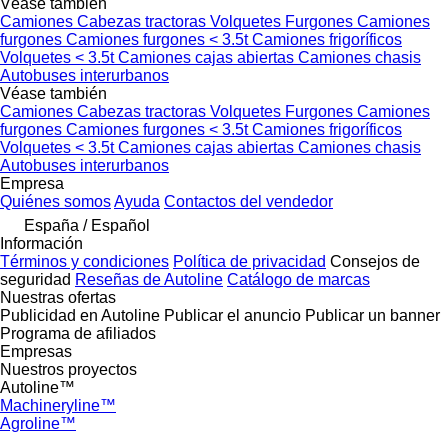
Véase también
Camiones
Cabezas tractoras
Volquetes
Furgones
Camiones
furgones
Camiones furgones < 3.5t
Camiones frigoríficos
Volquetes < 3.5t
Camiones cajas abiertas
Camiones chasis
Autobuses interurbanos
Véase también
Camiones
Cabezas tractoras
Volquetes
Furgones
Camiones
furgones
Camiones furgones < 3.5t
Camiones frigoríficos
Volquetes < 3.5t
Camiones cajas abiertas
Camiones chasis
Autobuses interurbanos
Empresa
Quiénes somos
Ayuda
Contactos del vendedor
España / Español
Información
Términos y condiciones
Política de privacidad
Consejos de
seguridad
Reseñas de Autoline
Catálogo de marcas
Nuestras ofertas
Publicidad en Autoline
Publicar el anuncio
Publicar un banner
Programa de afiliados
Empresas
Nuestros proyectos
Autoline™
Machineryline™
Agroline™