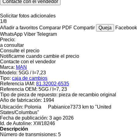
Contacte con el vendedor
Solicitar fotos adicionales
1/8
Añadir a favoritos
Comparar
PDF
Compartir
Queja
Facebook
WhatsApp
Viber
Telegram
Precio:
a consultar
Consulte el precio
Notificarme cuando cambie el precio
Contacte con el vendedor
Marca:
MAN
Modelo:
5GG / I=7,23
Tipo:
caja de cambios
Referencia IAM:
81.32002-6535
Referencia OEM:
5GG / I=7, 23
Tipo de pieza de repuesto:
pieza de recambio original
Año de fabricación:
1994
Ubicación:
Polonia
Pabianice
7373 km to "United
States/Columbus"
Fecha de publicación:
3 ago 2026
Id. de Autoline:
XW18246
Descripción
Número de transmisiones:
5