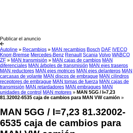
Publicar el anuncio
Autoline
»
Recambios
»
MAN recambios
Bosch
DAF
IVECO
Knorr-Bremse
Mercedes-Benz
Renault
Scania
Volvo
WABCO
ZF
»
MAN transmisión
»
MAN cajas de cambios
MAN
diferenciales
MAN árboles de transmisión
MAN ejes traseros
MAN reductores
MAN ejes motrices
MAN ejes delanteros
MAN
carcasas de volante
MAN discos de embrague
MAN cilindros
receptores de embrague
MAN tomas de fuerza
MAN cajas de
transmisión
MAN retardadores
MAN embragues
MAN
unidades de control
MAN motores
»
MAN 5GG / I=7,23
81.32002-6535 caja de cambios para MAN VW camión
»
MAN 5GG / I=7,23 81.32002-
6535 caja de cambios para