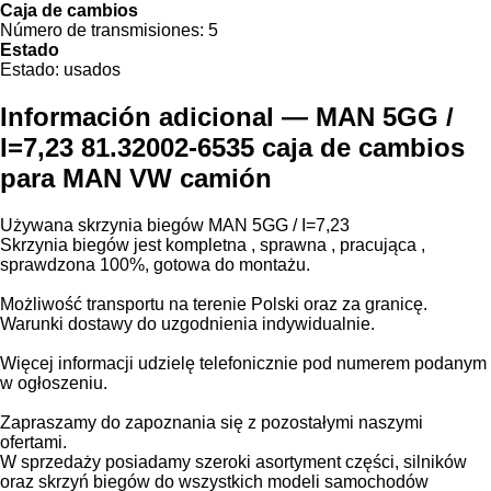
Caja de cambios
Número de transmisiones:
5
Estado
Estado:
usados
Información adicional — MAN 5GG /
I=7,23 81.32002-6535 caja de cambios
para MAN VW camión
Używana skrzynia biegów MAN 5GG / I=7,23
Skrzynia biegów jest kompletna , sprawna , pracująca ,
sprawdzona 100%, gotowa do montażu.
Możliwość transportu na terenie Polski oraz za granicę.
Warunki dostawy do uzgodnienia indywidualnie.
Więcej informacji udzielę telefonicznie pod numerem podanym
w ogłoszeniu.
Zapraszamy do zapoznania się z pozostałymi naszymi
ofertami.
W sprzedaży posiadamy szeroki asortyment części, silników
oraz skrzyń biegów do wszystkich modeli samochodów