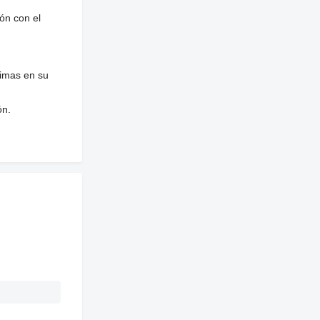
ón con el
nimas en su
ón.