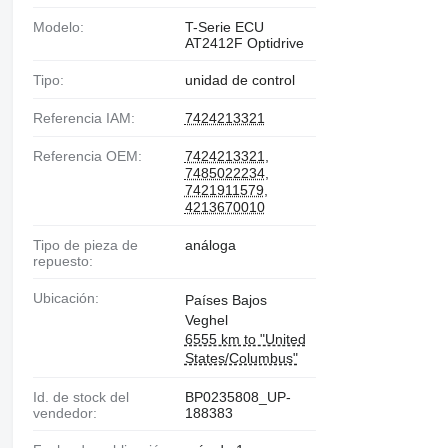
Modelo:
T-Serie ECU
AT2412F Optidrive
Tipo:
unidad de control
Referencia IAM:
7424213321
Referencia OEM:
7424213321
,
7485022234
,
7421911579
,
4213670010
Tipo de pieza de
análoga
repuesto:
Ubicación:
Países Bajos
Veghel
6555 km to "United
States/Columbus"
Id. de stock del
BP0235808_UP-
vendedor:
188383