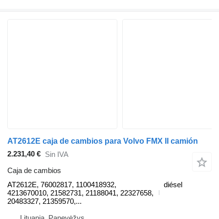
AT2612E caja de cambios para Volvo FMX II camión
2.231,40 €
Sin IVA
Caja de cambios
AT2612E, 76002817, 1100418932,
diésel
4213670010, 21582731, 21188041, 22327658,
20483327, 21359570,...
Lituania, Panevėžys