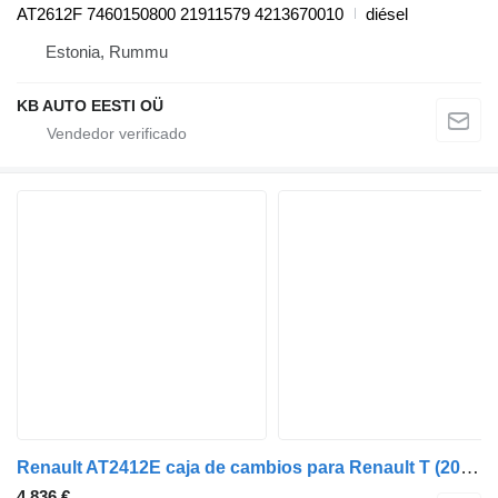
AT2612F 7460150800 21911579 4213670010
diésel
Estonia, Rummu
KB AUTO EESTI OÜ
Renault AT2412E caja de cambios para Renault T (2013-) camión
4.836 €