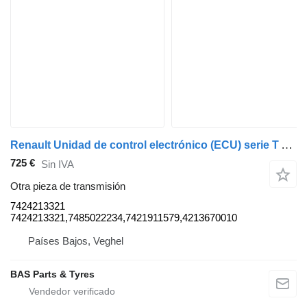
Renault Unidad de control electrónico (ECU) serie T AT2412F Optidrive 7424213321 para Renault T-Serie camión
725 €
Sin IVA
Otra pieza de transmisión
7424213321
7424213321,7485022234,7421911579,4213670010
Países Bajos, Veghel
BAS Parts & Tyres