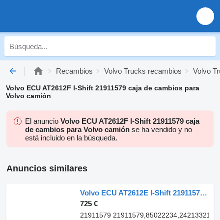
Recambios
Volvo Trucks recambios
Volvo Tr
Volvo ECU AT2612F I-Shift 21911579 caja de cambios para
Volvo camión
El anuncio
Volvo ECU AT2612F I-Shift 21911579 caja
de cambios para Volvo camión
se ha vendido y no
está incluido en la búsqueda.
Anuncios similares
Volvo ECU AT2612E I-Shift 21911579 unidad de control para Volvo camión
725 €
21911579 21911579,85022234,24213321,4