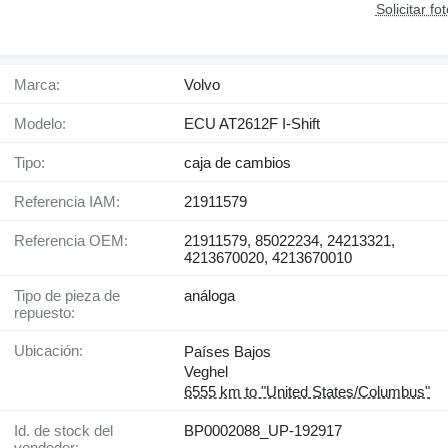
Solicitar fo
Marca:
Volvo
Modelo:
ECU AT2612F I-Shift
Tipo:
caja de cambios
Referencia IAM:
21911579
Referencia OEM:
21911579, 85022234, 24213321,
4213670020, 4213670010
Tipo de pieza de
análoga
repuesto:
Ubicación:
Países Bajos
Veghel
6555 km to "United States/Columbus"
Id. de stock del
BP0002088_UP-192917
vendedor: