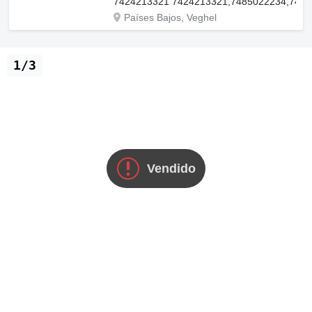
7424213321 7424213321,7485022234,7421
Países Bajos, Veghel
1/3
Vendido