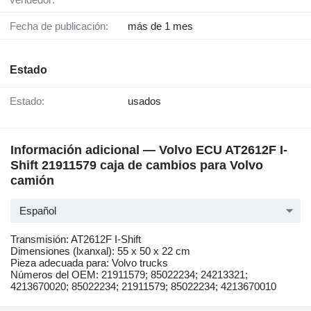
Fecha de publicación:
más de 1 mes
Estado
Estado:
usados
Información adicional — Volvo ECU AT2612F I-
Shift 21911579 caja de cambios para Volvo
camión
Español
Transmisión: AT2612F I-Shift
Dimensiones (lxanxal): 55 x 50 x 22 cm
Pieza adecuada para: Volvo trucks
Números del OEM: 21911579; 85022234; 24213321;
4213670020; 85022234; 21911579; 85022234; 4213670010