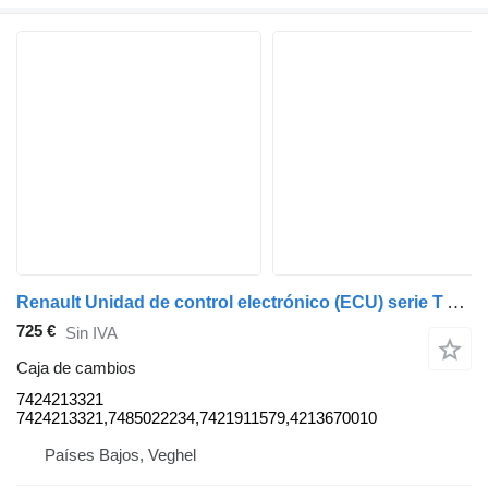
Renault Unidad de control electrónico (ECU) serie T AT2412E Optidrive 7424213321 caja de cambios para Renault T-Serie camión
725 €
Sin IVA
Caja de cambios
7424213321
7424213321,7485022234,7421911579,4213670010
Países Bajos, Veghel