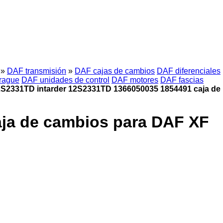
»
DAF transmisión
»
DAF cajas de cambios
DAF diferenciales
rague
DAF unidades de control
DAF motores
DAF fascias
2S2331TD intarder 12S2331TD 1366050035 1854491 caja de
ja de cambios para DAF XF