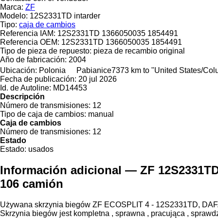
Marca:
ZF
Modelo:
12S2331TD intarder
Tipo:
caja de cambios
Referencia IAM:
12S2331TD 1366050035 1854491
Referencia OEM:
12S2331TD 1366050035 1854491
Tipo de pieza de repuesto:
pieza de recambio original
Año de fabricación:
2004
Ubicación:
Polonia
Pabianice
7373 km to "United States/Co
Fecha de publicación:
20 jul 2026
Id. de Autoline:
MD14453
Descripción
Número de transmisiones:
12
Tipo de caja de cambios:
manual
Caja de cambios
Número de transmisiones:
12
Estado
Estado:
usados
Información adicional — ZF 12S2331TD
106 camión
Używana skrzynia biegów ZF ECOSPLIT 4 - 12S2331TD, DAF
Skrzynia biegów jest kompletna , sprawna , pracująca , spra