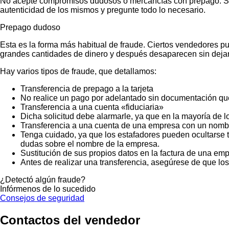
No acepte compromisos dudosos o mercancías con prepago. Si no
autenticidad de los mismos y pregunte todo lo necesario.
Prepago dudoso
Esta es la forma más habitual de fraude. Ciertos vendedores p
grandes cantidades de dinero y después desaparecen sin dejar
Hay varios tipos de fraude, que detallamos:
Transferencia de prepago a la tarjeta
No realice un pago por adelantado sin documentación que
Transferencia a una cuenta «fiduciaria»
Dicha solicitud debe alarmarle, ya que en la mayoría de lo
Transferencia a una cuenta de una empresa con un nombr
Tenga cuidado, ya que los estafadores pueden ocultarse t
dudas sobre el nombre de la empresa.
Sustitución de sus propios datos en la factura de una emp
Antes de realizar una transferencia, asegúrese de que lo
¿Detectó algún fraude?
Infórmenos de lo sucedido
Consejos de seguridad
Contactos del vendedor