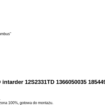
lumbus"
 intarder 12S2331TD 1366050035 18544
.
wdzona 100%, gotowa do montażu.