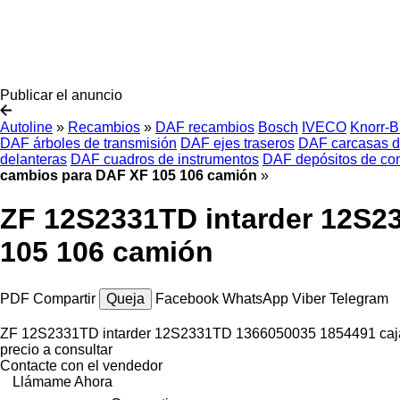
Publicar el anuncio
Autoline
»
Recambios
»
DAF recambios
Bosch
IVECO
Knorr-
DAF árboles de transmisión
DAF ejes traseros
DAF carcasas d
delanteras
DAF cuadros de instrumentos
DAF depósitos de co
cambios para DAF XF 105 106 camión
»
ZF 12S2331TD intarder 12S2
105 106 camión
PDF
Compartir
Queja
Facebook
WhatsApp
Viber
Telegram
ZF 12S2331TD intarder 12S2331TD 1366050035 1854491 caja
precio a consultar
Contacte con el vendedor
Llámame Ahora