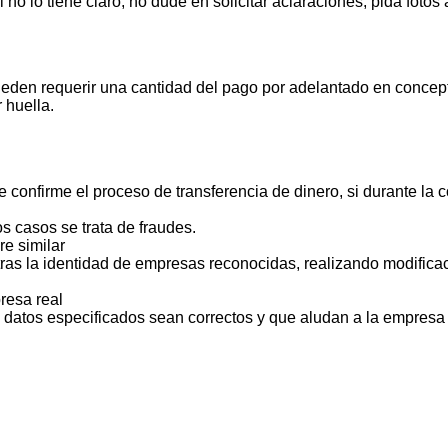
 lo tiene claro, no dude en solicitar aclaraciones, pida foto
ueden requerir una cantidad del pago por adelantado en concept
 huella.
 confirme el proceso de transferencia de dinero, si durante la
s casos se trata de fraudes.
e similar
ras la identidad de empresas reconocidas, realizando modificac
resa real
s datos especificados sean correctos y que aludan a la empresa