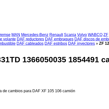
Bremse
MAN
Mercedes-Benz
Renault
Scania
Volvo
WABCO
ZF
e volante
DAF reductores
DAF embragues
DAF discos de emb
mbustible
DAF cableados
DAF estribos
DAF inyectores
»
ZF 1
331TD 1366050035 1854491 ca
 de cambios para DAF XF 105 106 camión