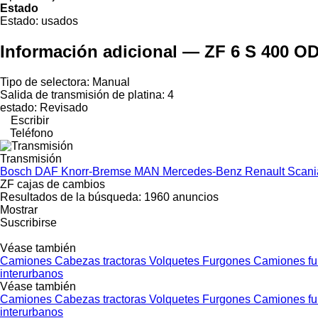
Estado
Estado:
usados
Información adicional — ZF 6 S 400 O
Tipo de selectora: Manual
Salida de transmisión de platina: 4
estado: Revisado
Escribir
Teléfono
Transmisión
Bosch
DAF
Knorr-Bremse
MAN
Mercedes-Benz
Renault
Scan
ZF cajas de cambios
Resultados de la búsqueda:
1960 anuncios
Mostrar
Suscribirse
Véase también
Camiones
Cabezas tractoras
Volquetes
Furgones
Camiones f
interurbanos
Véase también
Camiones
Cabezas tractoras
Volquetes
Furgones
Camiones f
interurbanos