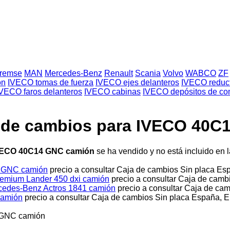
Bremse
MAN
Mercedes-Benz
Renault
Scania
Volvo
WABCO
ZF
ón
IVECO tomas de fuerza
IVECO ejes delanteros
IVECO reduc
VECO faros delanteros
IVECO cabinas
IVECO depósitos de co
ja de cambios para IVECO 40
 IVECO 40C14 GNC camión
se ha vendido y no está incluido en 
4 GNC camión
precio a consultar
Caja de cambios
Sin placa
Esp
remium Lander 450 dxi camión
precio a consultar
Caja de camb
cedes-Benz Actros 1841 camión
precio a consultar
Caja de ca
camión
precio a consultar
Caja de cambios
Sin placa
España, El
 GNC camión