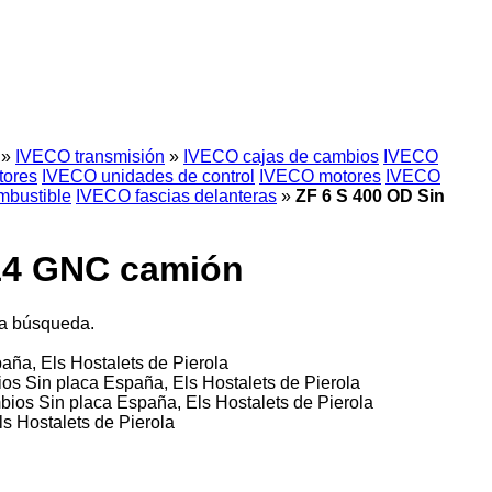
»
IVECO transmisión
»
IVECO cajas de cambios
IVECO
tores
IVECO unidades de control
IVECO motores
IVECO
mbustible
IVECO fascias delanteras
»
ZF 6 S 400 OD Sin
C14 GNC camión
la búsqueda.
aña, Els Hostalets de Pierola
ios
Sin placa
España, Els Hostalets de Pierola
mbios
Sin placa
España, Els Hostalets de Pierola
s Hostalets de Pierola