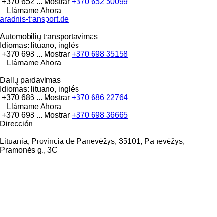
+370 652 ...
Mostrar
+370 652 50099
Llámame Ahora
aradnis-transport.de
Automobilių transportavimas
Idiomas:
lituano, inglés
+370 698 ...
Mostrar
+370 698 35158
Llámame Ahora
Dalių pardavimas
Idiomas:
lituano, inglés
+370 686 ...
Mostrar
+370 686 22764
Llámame Ahora
+370 698 ...
Mostrar
+370 698 36665
Dirección
Lituania, Provincia de Panevėžys, 35101, Panevėžys,
Pramonės g., 3C