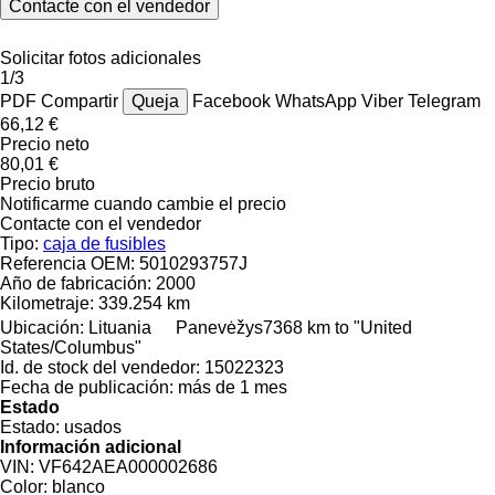
Contacte con el vendedor
Solicitar fotos adicionales
1/3
PDF
Compartir
Queja
Facebook
WhatsApp
Viber
Telegram
66,12 €
Precio neto
80,01 €
Precio bruto
Notificarme cuando cambie el precio
Contacte con el vendedor
Tipo:
caja de fusibles
Referencia OEM:
5010293757J
Año de fabricación:
2000
Kilometraje:
339.254 km
Ubicación:
Lituania
Panevėžys
7368 km to "United
States/Columbus"
Id. de stock del vendedor:
15022323
Fecha de publicación:
más de 1 mes
Estado
Estado:
usados
Información adicional
VIN:
VF642AEA000002686
Color:
blanco