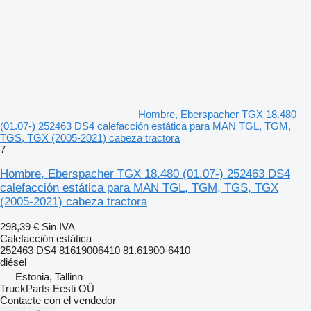
Hombre, Eberspacher TGX 18.480
(01.07-) 252463 DS4 calefacción estática para MAN TGL, TGM,
TGS, TGX (2005-2021) cabeza tractora
7
Hombre, Eberspacher TGX 18.480 (01.07-) 252463 DS4
calefacción estática para MAN TGL, TGM, TGS, TGX
(2005-2021) cabeza tractora
298,39 €
Sin IVA
Calefacción estática
252463 DS4 81619006410 81.61900-6410
diésel
Estonia, Tallinn
TruckParts Eesti OÜ
Contacte con el vendedor