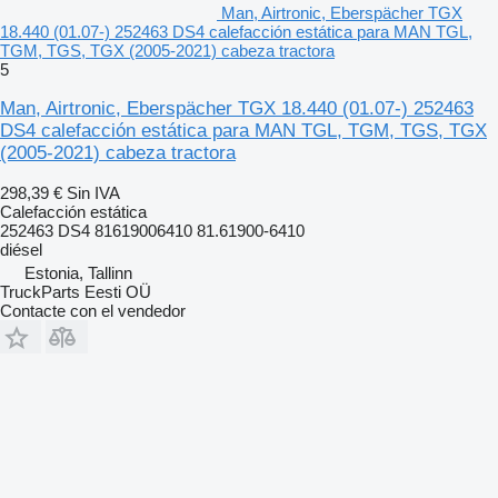
Man, Airtronic, Eberspächer TGX
18.440 (01.07-) 252463 DS4 calefacción estática para MAN TGL,
TGM, TGS, TGX (2005-2021) cabeza tractora
5
Man, Airtronic, Eberspächer TGX 18.440 (01.07-) 252463
DS4 calefacción estática para MAN TGL, TGM, TGS, TGX
(2005-2021) cabeza tractora
298,39 €
Sin IVA
Calefacción estática
252463 DS4 81619006410 81.61900-6410
diésel
Estonia, Tallinn
TruckParts Eesti OÜ
Contacte con el vendedor