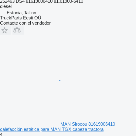
252463 DS4 81619006410 81.61900-6410
diésel
Estonia, Tallinn
TruckParts Eesti OÜ
Contacte con el vendedor
MAN Sirocou 81619006410
calefacción estática para MAN TGX cabeza tractora
4