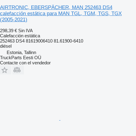
AIRTRONIC, EBERSPÄCHER, MAN 252463 DS4
calefacción estática para MAN TGL, TGM, TGS, TGX
(2005-2021)
298,39 €
Sin IVA
Calefacción estática
252463 DS4 81619006410 81.61900-6410
diésel
Estonia, Tallinn
TruckParts Eesti OÜ
Contacte con el vendedor