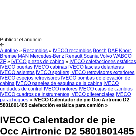
Publicar el anuncio
Autoline
»
Recambios
»
IVECO recambios
Bosch
DAF
Knorr-
Bremse
MAN
Mercedes-Benz
Renault
Scania
Volvo
WABCO
ZF
»
IVECO piezas de cabina
»
IVECO calefacciones estáticas
IVECO puertas
IVECO cabinas
IVECO fascias delanteras
IVECO asientos
IVECO spoilers
IVECO retrovisores exteriores
IVECO espejos retrovisores
IVECO bombas de elevación de
cabina
IVECO paneles de esquina de la cabina
IVECO
unidades de control
IVECO motores
IVECO cajas de cambios
IVECO cuadros de instrumentos
IVECO diferenciales
IVECO
parachoques
»
IVECO Calentador de pie Occ Airtronic D2
5801801485 calefacción estática para camión
»
IVECO Calentador de pie
Occ Airtronic D2 5801801485