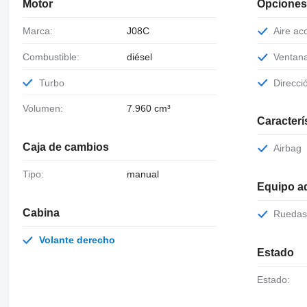
Motor
Opciones
Marca:
J08C
Aire a
Combustible:
diésel
Ventan
Turbo
Direcci
Volumen:
7.960 cm³
Caracterí
Caja de cambios
Airbag
Tipo:
manual
Equipo ad
Cabina
Ruedas
Volante derecho
Estado
Estado: