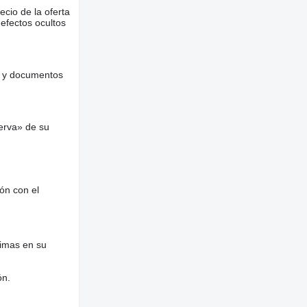
ecio de la oferta
defectos ocultos
es y documentos
erva» de su
ón con el
nimas en su
ón.