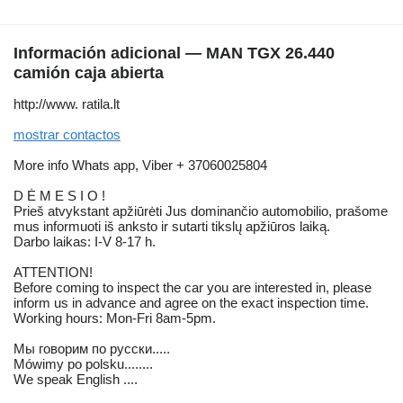
Información adicional — MAN TGX 26.440
camión caja abierta
http://www. ratila.lt
mostrar contactos
More info Whats app, Viber + 37060025804
D Ė M E S I O !
Prieš atvykstant apžiūrėti Jus dominančio automobilio, prašome
mus informuoti iš anksto ir sutarti tikslų apžiūros laiką.
Darbo laikas: I-V 8-17 h.
ATTENTION!
Before coming to inspect the car you are interested in, please
inform us in advance and agree on the exact inspection time.
Working hours: Mon-Fri 8am-5pm.
Мы говорим по русски.....
Mówimy po polsku........
We speak English ....