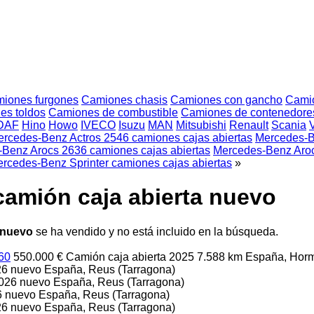
iones furgones
Camiones chasis
Camiones con gancho
Camio
es toldos
Camiones de combustible
Camiones de contenedore
DAF
Hino
Howo
IVECO
Isuzu
MAN
Mitsubishi
Renault
Scania
rcedes-Benz Actros 2546 camiones cajas abiertas
Mercedes-Be
Benz Arocs 2636 camiones cajas abiertas
Mercedes-Benz Aroc
rcedes-Benz Sprinter camiones cajas abiertas
»
amión caja abierta nuevo
 nuevo
se ha vendido y no está incluido en la búsqueda.
60
550.000 €
Camión caja abierta
2025
7.588 km
España, Hormi
26
nuevo
España, Reus (Tarragona)
026
nuevo
España, Reus (Tarragona)
6
nuevo
España, Reus (Tarragona)
26
nuevo
España, Reus (Tarragona)