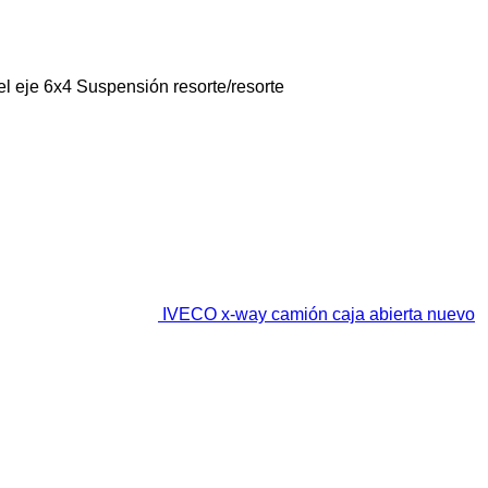
l eje
6x4
Suspensión
resorte/resorte
IVECO x-way camión caja abierta nuevo