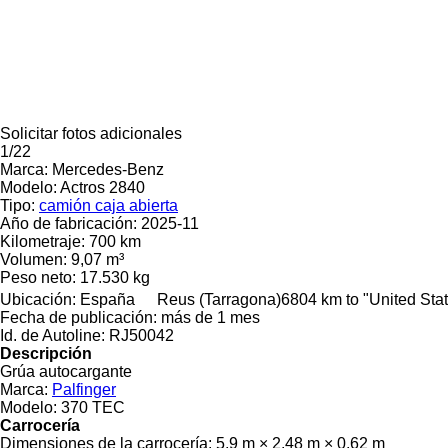
Solicitar fotos adicionales
1/22
Marca:
Mercedes-Benz
Modelo:
Actros 2840
Tipo:
camión caja abierta
Año de fabricación:
2025-11
Kilometraje:
700 km
Volumen:
9,07 m³
Peso neto:
17.530 kg
Ubicación:
España
Reus (Tarragona)
6804 km to "United St
Fecha de publicación:
más de 1 mes
Id. de Autoline:
RJ50042
Descripción
Grúa autocargante
Marca:
Palfinger
Modelo:
370 TEC
Carrocería
Dimensiones de la carrocería:
5,9 m × 2,48 m × 0,62 m