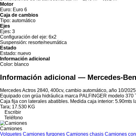
Motor
Euro:
Euro 6
Caja de cambios
Tipo:
automático
Ejes
Ejes:
3
Configuración del eje:
6x2
Suspensión:
resorte/neumática
Estado
Estado:
nuevo
Información adicional
Color:
blanco
Información adicional — Mercedes-Ben
Mercedes Actros 2840, 400cv, cambio automático, año 10/2025,m
Equipado con grúa hidráulica marca PALFINGER modelo 370 TEC 
Caja fija con laterales abatibles. Medida caja interior: 5.90mts
Tara; 17.530 KG
Escribir
Teléfono
Camiones
Volquetes
Camiones furgones
Camiones chasis
Camiones co