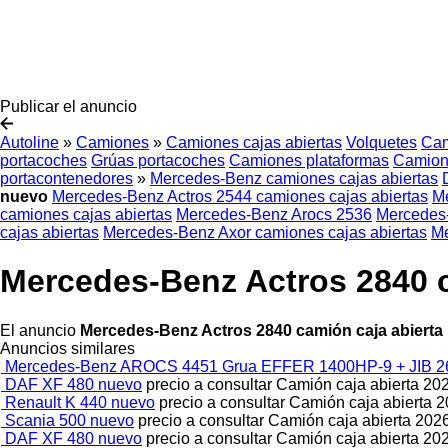
Publicar el anuncio
Autoline
»
Camiones
»
Camiones cajas abiertas
Volquetes
Cam
portacoches
Grúas portacoches
Camiones plataformas
Camion
portacontenedores
»
Mercedes-Benz camiones cajas abiertas
nuevo
Mercedes-Benz Actros 2544 camiones cajas abiertas
Me
camiones cajas abiertas
Mercedes-Benz Arocs 2536
Mercedes-
cajas abiertas
Mercedes-Benz Axor camiones cajas abiertas
Me
Mercedes-Benz Actros 2840 c
El anuncio
Mercedes-Benz Actros 2840 camión caja abierta
Anuncios similares
Mercedes-Benz AROCS 4451 Grua EFFER 1400HP-9 + JIB 2
DAF XF 480 nuevo
precio a consultar
Camión caja abierta
20
Renault K 440 nuevo
precio a consultar
Camión caja abierta
2
Scania 500 nuevo
precio a consultar
Camión caja abierta
202
DAF XF 480 nuevo
precio a consultar
Camión caja abierta
20