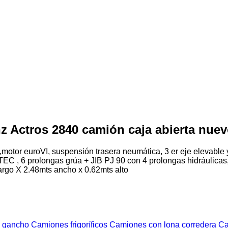
z Actros 2840 camión caja abierta nue
otor euroVI, suspensión trasera neumática, 3 er eje elevable y
, 6 prolongas grúa + JIB PJ 90 con 4 prolongas hidráulicas, c
 largo X 2.48mts ancho x 0.62mts alto
n gancho
Camiones frigoríficos
Camiones con lona corredera
Ca