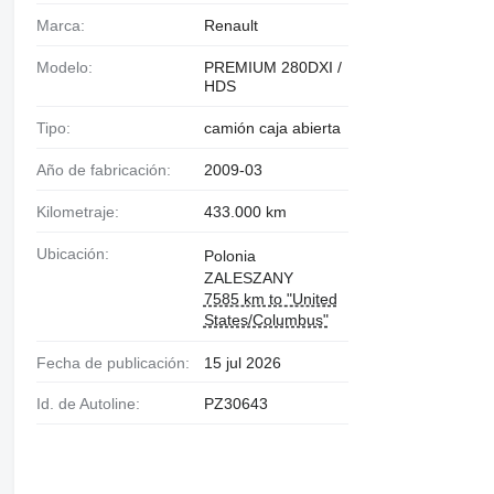
Marca:
Renault
Modelo:
PREMIUM 280DXI /
HDS
Tipo:
camión caja abierta
Año de fabricación:
2009-03
Kilometraje:
433.000 km
Ubicación:
Polonia
ZALESZANY
7585 km to "United
States/Columbus"
Fecha de publicación:
15 jul 2026
Id. de Autoline:
PZ30643