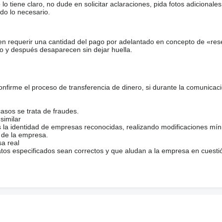
tiene claro, no dude en solicitar aclaraciones, pida fotos adicional
do lo necesario.
en requerir una cantidad del pago por adelantado en concepto de «res
o y después desaparecen sin dejar huella.
TSCH
firme el proceso de transferencia de dinero, si durante la comunicaci
casos se trata de fraudes.
similar
s la identidad de empresas reconocidas, realizando modificaciones mí
 de la empresa.
sa real
atos especificados sean correctos y que aludan a la empresa en cuesti