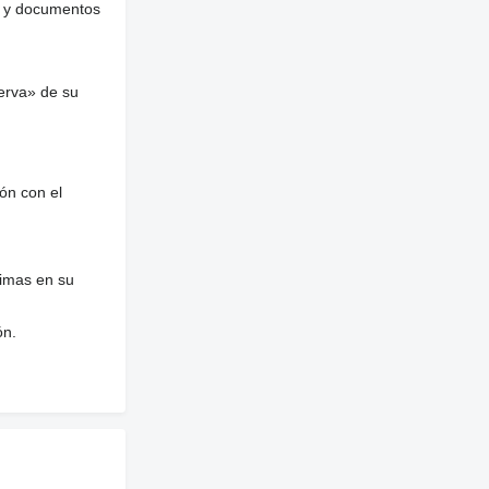
es y documentos
erva» de su
ón con el
nimas en su
ón.