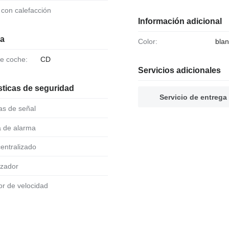
o con calefacción
Información adicional
ia
Color:
bla
de coche:
CD
Servicios adicionales
sticas de seguridad
Servicio de entrega
as de señal
a de alarma
 centralizado
izador
dor de velocidad