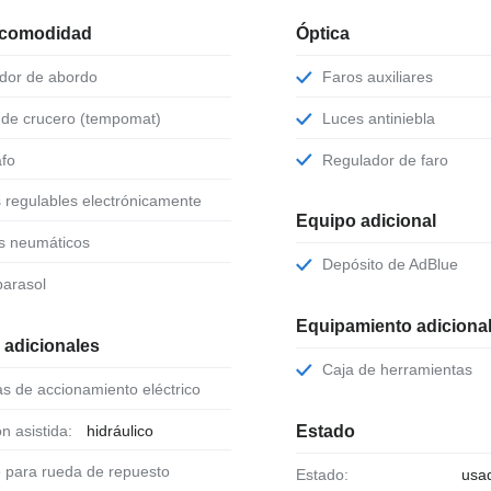
 comodidad
Óptica
ador de abordo
Faros auxiliares
l de crucero (tempomat)
Luces antiniebla
afo
Regulador de faro
s regulables electrónicamente
Equipo adicional
os neumáticos
Depósito de AdBlue
 parasol
Equipamiento adiciona
 adicionales
Caja de herramientas
as de accionamiento eléctrico
ón asistida:
hidráulico
Estado
e para rueda de repuesto
Estado:
usa