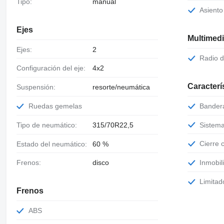
Tipo:
manual
Asient
Ejes
Multimed
Ejes:
2
Radio 
Configuración del eje:
4x2
Caracterí
Suspensión:
resorte/neumática
Bander
Ruedas gemelas
Sistem
Tipo de neumático:
315/70R22,5
Cierre
Estado del neumático:
60 %
Inmobil
Frenos:
disco
Limita
Frenos
ABS