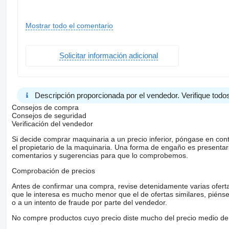
---> Wymiary skrzyni ładunkowej: 6,56m długa , 2,49m szerok
---> Euro 4 Polski ETOLL Euro 5
Mostrar todo el comentario
---> Skrzynia biegów manualna ZF
Solicitar información adicional
---> Podłoga szyna deska
---> Ad blue
---> Blenda przeciw słoneczna
Descripción proporcionada por el vendedor. Verifique todos
---> Rozstaw osi 5,80m
Consejos de compra
Consejos de seguridad
---> Tył na poduszce przód resor
Verificación del vendedor
Si decide comprar maquinaria a un precio inferior, póngase en con
---> Stan bardzo dobry , pojazd gotowy do pracy
el propietario de la maquinaria. Una forma de engaño es present
comentarios y sugerencias para que lo comprobemos.
MOŻLIWOŚĆ ZAŁATWIENIA KREDYTU LUB LEASINGU NA
Comprobación de precios
Antes de confirmar una compra, revise detenidamente varias ofertas 
INNE W OFERCIE
que le interesa es mucho menor que el de ofertas similares, piénsel
o a un intento de fraude por parte del vendedor.
KONTAKT:
mostrar contactos
/ 0048 508 207 422
No compre productos cuyo precio diste mucho del precio medio de 