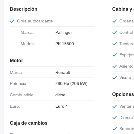
Descripción
Cabina y
Grúa autocargante
Orden
Marca:
Palfinger
Contro
Tacógr
Modelo:
PK 15500
Espejo
Motor
Asient
Marca:
Renault
Visera
Potencia:
280 Hp (206 kW)
Opciones
Combustible:
diésel
Ventan
Euro:
Euro 4
Direcci
Caja de cambios
Soport