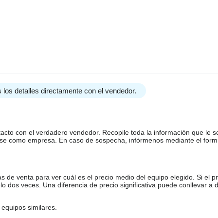
a , 70cm wysokość burty
 los detalles directamente con el vendedor.
tacto con el verdadero vendedor. Recopile toda la información que le s
arse como empresa. En caso de sospecha, infórmenos mediante el form
 DOGODNYCH WARUNKACH
de venta para ver cuál es el precio medio del equipo elegido. Si el pr
o dos veces. Una diferencia de precio significativa puede conllevar a 
equipos similares.