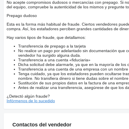
No acepte compromisos dudosos o mercancías con prepago. Si no lo 
VIBER/WHATSAPP:
mostrar contactos
del equipo, compruebe la autenticidad de los mismos y pregunte to
Prepago dudoso
EXPORT PRICE: 25.900 EURO
Esta es la forma más habitual de fraude. Ciertos vendedores pued
compra. Así, los estafadores perciben grandes cantidades de diner
Hay varios tipos de fraude, que detallamos:
WE SPEAK: POLISH , RUSSICH , FRENCH , ENGLISH , DEU
Transferencia de prepago a la tarjeta
No realice un pago por adelantado sin documentación que con
vendedor ha surgido alguna duda.
Transferencia a una cuenta «fiduciaria»
Dicha solicitud debe alarmarle, ya que en la mayoría de los 
Transferencia a una cuenta de una empresa con un nombre 
Tenga cuidado, ya que los estafadores pueden ocultarse tra
nombre. No transfiera dinero si tiene dudas sobre el nombre
Sustitución de sus propios datos en la factura de una empre
Antes de realizar una transferencia, asegúrese de que los d
¿Detectó algún fraude?
Infórmenos de lo sucedido
Contactos del vendedor