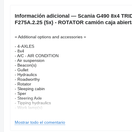
Información adicional — Scania G490 8x4 T
F275A.2.25 (5x) - ROTATOR camión caja abiert
= Additional options and accessories =
- 4-AXLES
- 8x4
- A/C - AIR CONDITION
- Air suspension
- Beacon(s)
- Gullet
- Hydraulics
- Roadworthy
- Rotator
- Sleeping cabin
- Sper
- Steering Axle
- Tipping hydraulics
- Work lamp(s)
= Remarks =
Mostrar todo el comentario
Crane
Crane length: 14.55 m