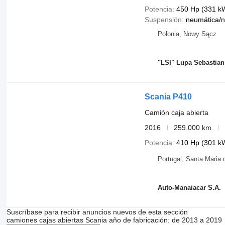
Potencia
450 Hp (331 k
Weights
Suspensión
neumática/
Max. towing weight: 44.124 kg
Polonia, Nowy Sącz
Functional
Crane: Fassi F275A.2.25, year of manufacture 2015, behind t
Make of bodywork: AJK STEEL TIPPER + ALU SIDEBOARDS
Height of cargo floor: 145 cm
"LSI" Lupa Sebastian
Extendable superstructure: Yes
Tipper: Back
Interior
Scania P410
Number of seats: 2
Number of beds: 2
Camión caja abierta
Condition
2016
259.000 km
General condition: very good
Potencia
410 Hp (301 k
Technical condition: very good
Visual appearance: very good
Damages: none
Portugal, Santa Maria 
Auto-Manaiacar S.A.
Suscríbase para recibir anuncios nuevos de esta sección
camiones cajas abiertas
Scania
año de fabricación: de 2013 a 2019