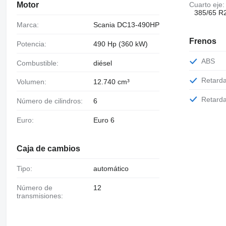
Motor
Cuarto eje:
385/65 R2
Marca:
Scania DC13-490HP
Frenos
Potencia:
490 Hp (360 kW)
ABS
Combustible:
diésel
Retard
Volumen:
12.740 cm³
Retard
Número de cilindros:
6
Euro:
Euro 6
Caja de cambios
Tipo:
automático
Número de
12
transmisiones: