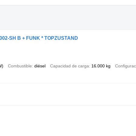
34002-SH B + FUNK * TOPZUSTAND
W)
Combustible
diésel
Capacidad de carga
16.000 kg
Configurac
Steering
 Steering
 Steering