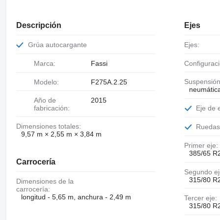
Descripción
Ejes
Grúa autocargante
Ejes:
Marca:
Fassi
Configurac
Suspensión
Modelo:
F275A.2.25
neumátic
Año de
2015
Eje de
fabricación:
Dimensiones totales:
Rueda
9,57 m × 2,55 m × 3,84 m
Primer eje:
385/65 R2
Carrocería
Segundo ej
315/80 R2
Dimensiones de la
carrocería:
longitud - 5,65 m, anchura - 2,49 m
Tercer eje:
315/80 R2