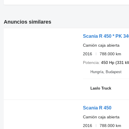
Highest: ×
Hours: 2205 uur
Number of hydraulic extensions: 5
Number of support legs: 2
Anuncios similares
Number of extra functions: 2
Remote control: ✓
Load Hook: ✓
Rotator: ✓
Scania R 450 * PK 
Clamshell bucket: ×
Winch: ×
Camión caja abierta
Pallet Hook: ×
2016
788.000 km
Meter capacity: 14,55 m
Capacity kilo: 8000 kg
Potencia
450 Hp (331 k
Superstructure
Material: Staal
Hungría, Budapest
= More information =
General information
Laslo Truck
Number of doors: 2
Cab: CG19N, single
Registration number: CR0597
Scania R 450
Axle configuration
Front axle: Tyre size: 385/65 R22,5; Max. axle load: 9000 kg; 
Camión caja abierta
Rear axle 1: Tyre size: 315/80 R22.5; Max. axle load: 9900 kg;
Rear axle 2: Tyre size: 315/80 R22.5; Max. axle load: 9900 kg
2016
788.000 km
Rear axle 3: Tyre size: 385/65 R22,5; Max. axle load: 8200 kg;