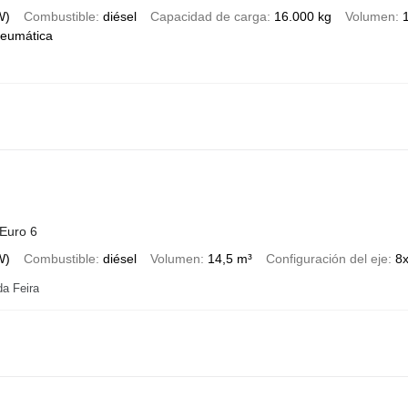
W)
Combustible
diésel
Capacidad de carga
16.000 kg
Volumen
neumática
he cab
Euro 6
W)
Combustible
diésel
Volumen
14,5 m³
Configuración del eje
8
da Feira