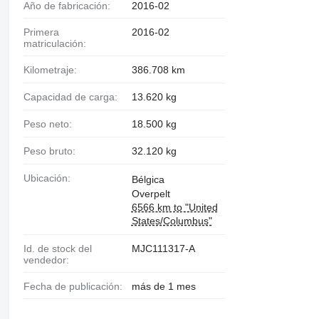
Año de fabricación:
2016-02
Primera
2016-02
matriculación:
Kilometraje:
386.708 km
Capacidad de carga:
13.620 kg
Peso neto:
18.500 kg
Peso bruto:
32.120 kg
Ubicación:
Bélgica
Overpelt
6566 km to "United
States/Columbus"
Id. de stock del
MJC111317-A
vendedor:
Fecha de publicación:
más de 1 mes