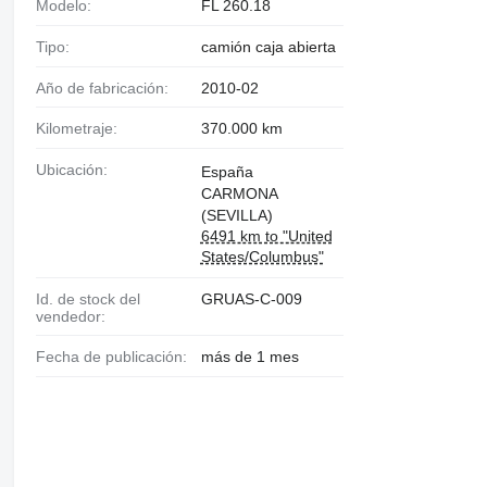
Modelo:
FL 260.18
Tipo:
camión caja abierta
Año de fabricación:
2010-02
Kilometraje:
370.000 km
Ubicación:
España
CARMONA
(SEVILLA)
6491 km to "United
States/Columbus"
Id. de stock del
GRUAS-C-009
vendedor:
Fecha de publicación:
más de 1 mes