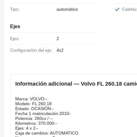
Calefa
Tipo:
automático
Ejes
Ejes:
2
Configuración del eje:
4x2
Información adicional — Volvo FL 260.18 camió
Marca: VOLVO--
Modelo: FL 260.18
Estado: OCASIÓN--
Fecha 1 matriculación:2010-
Potencia: 260cv / --
Kilometros: 370.000--
Ejes: 4 x 2--
Caja de cambios: AUTOMATICO