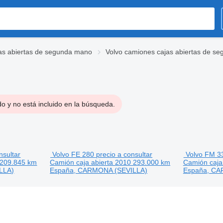
as abiertas de segunda mano
Volvo camiones cajas abiertas de s
o y no está incluido en la búsqueda.
nsultar
Volvo FE 280
precio a consultar
Volvo FM 3
209.845 km
Camión caja abierta
2010
293.000 km
Camión caja
LLA)
España, CARMONA (SEVILLA)
España, CA